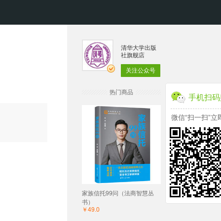
清华大学出版
社旗舰店
关注公众号
热门商品
手机扫码
微信“扫一扫”立
家族信托99问（法商智慧丛
书）
￥49.0