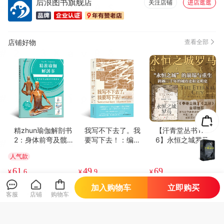
后浪图书旗舰店
关注店铺
进店逛逛
店铺好物
查看全部
精zhun瑜伽解剖书
我写不下去了。我
【汗青堂丛书17
2：身体前弯及髋关
要写下去！：编剧
6】永恒之城罗马：
节伸展体式
的诞生
zui初的三千年
人气款
61
49
69
¥
.6
¥
.9
¥
加入购物车
立即购买
客服
店铺
购物车