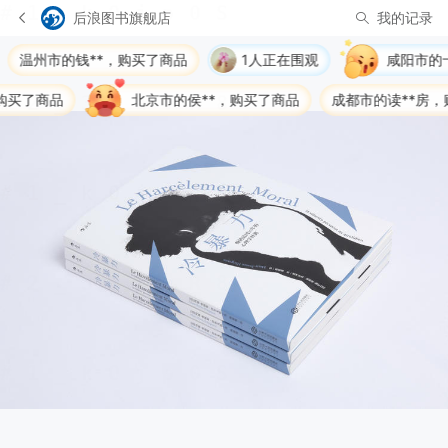
后浪图书旗舰店
我的记录
州市的钱**，购买了商品
1人正在围观
咸阳市的十**物
商品
北京市的侯**，购买了商品
成都市的读**房，购买了