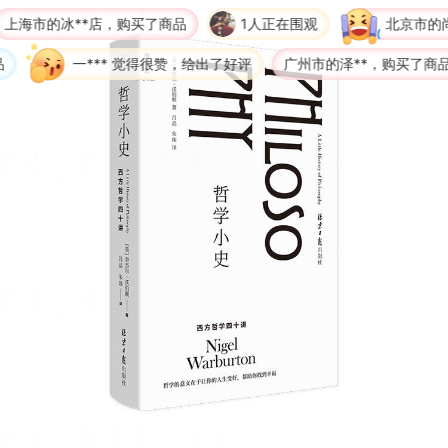
冰**店，购买了商品
1人正在围观
北京市的尚**，购
一*** 觉得很赞，给出了好评
广州市的泽**，购买了商品
青