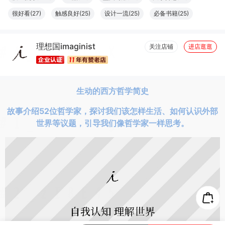
很好看(27)
触感良好(25)
设计一流(25)
必备书籍(25)
字体适宜(24)
清洁干净(23)
厚度适中(22)
纸张精良(20)
理想国imaginist
结实牢固(19)
包装很好(18)
容量够大(18)
图文清晰(15)
关注店铺
进店逛逛
真材实料(12)
物流很快(10)
服务周到(9)
高端大气(9)
优美详细(9)
完美无瑕(8)
很舒服(7)
做工精良(7)
方便(6)
生动的西方哲学简史
故事介绍52位哲学家，探讨我们该怎样生活、如何认识外部
世界等议题，引导我们像哲学家一样思考。