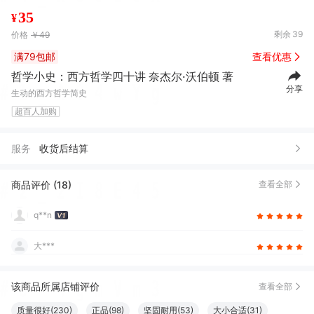
35
¥
剩余
39
价格
￥49
满79包邮
查看优惠
哲学小史：西方哲学四十讲 奈杰尔·沃伯顿 著
分享
生动的西方哲学简史
超百人加购
服务
收货后结算
商品评价 (18)
查看全部
q**n
大***
该商品所属店铺评价
查看全部
质量很好(230)
正品(98)
坚固耐用(53)
大小合适(31)