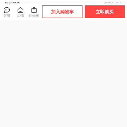
店铺好物
查看全部
加入购物车
立即购买
客服
店铺
购物车
透气！排水！速
热卖！超好穿！“胖
热卖！“反季清仓”
干！千元脚感！TE
*来同款 29.9元到
超低价！【高密度
POR天跑越山系列
手2双”宅小年 糖果
面料 耐刮防撕裂】
爆款
爆款
趣野/驰野系列 溯溪
踩屎感春夏凉拖 男
Schenvega轻量情
鞋 浙江省游泳队指
女款 加厚鞋底 轻盈
侣山系户外防风冲
159
29
59
¥
¥
.9
¥
.9
定官方合作伙伴 轻
舒适 5色可选
锋外套 透气不闷 防
盈舒适 防滑耐磨
风锁温 7色可选