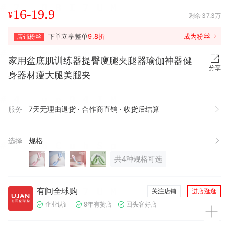
16-19.9
¥
剩余
37.3万
下单立享整单
9.8折
成为粉丝
店铺粉丝
家用盆底肌训练器提臀廋腿夹腿器瑜伽神器健
分享
身器材瘦大腿美腿夹
服务
7天无理由退货 · 合作商直销 · 收货后结算
选择
规格
共4种规格可选
有间全球购
关注店铺
进店逛逛
企业认证
9年有赞店
回头客好店