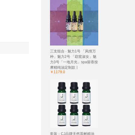
三支组合 · 魅力1号 「风情万
种」魅力2号 「窈窕淑女」魅
力3号「一地月光」spa留香按
摩精纯油定制款丨
￥1179.0
套装：CJ品牌天然茶树精油