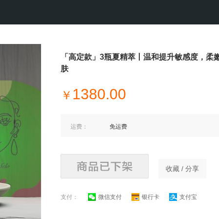
「高定款」3瓶夏精萃丨温和提升敏感度，柔
肤
1380.00
￥
运费：
免运费
收藏 / 分享
支付：
微信支付
银行卡
支付宝