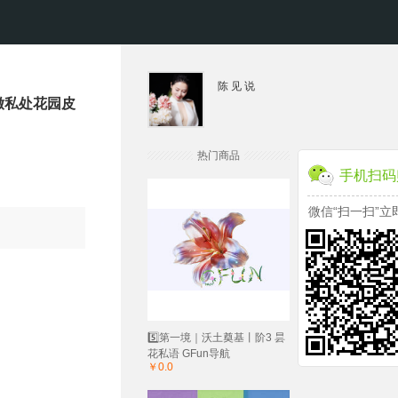
陈 见 说
嫩私处花园皮
热门商品
手机扫码
微信“扫一扫”立
5️⃣第一境｜沃土奠基丨阶3 昙
花私语 GFun导航
￥0.0