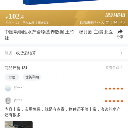
102
.4
￥
距结束剩
477天
21
:
34
:
42
价格
￥128
已售22件
剩余178
中国动物性水产食物营养数据 王竹 杨月欣 主编 北医
分享
社
服务
收货后结算
商品评价 (3)
查看全部
方便
优美详细
豆***
你***
内容丰富，实用性强，就是有点贵，物种还不够丰富，海边的水产
还有很多