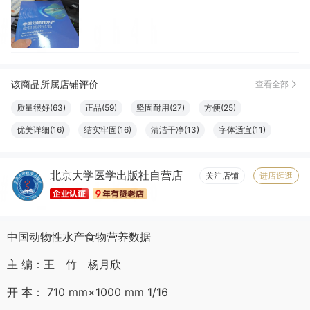
该商品所属店铺评价
查看全部
质量很好(63)
正品(59)
坚固耐用(27)
方便(25)
优美详细(16)
结实牢固(16)
清洁干净(13)
字体适宜(11)
容量够大(11)
设计一流(10)
必备书籍(10)
清晰度高(9)
北京大学医学出版社自营店
物流很快(8)
大小合适(8)
触感良好(8)
服务周到(7)
关注店铺
进店逛逛
纸张精良(6)
中国动物性水产食物营养数据
主 编：王 竹 杨月欣
开 本： 710 mm×1000 mm 1/16