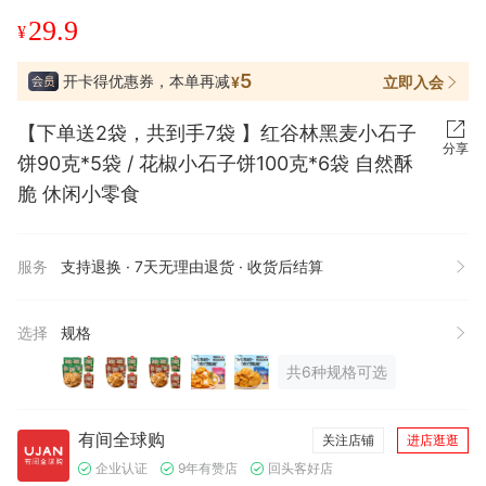
29.9
¥
5
开卡得优惠券，本单再减
立即入会
¥
【下单送2袋，共到手7袋 】红谷林黑麦小石子
分享
饼90克*5袋 / 花椒小石子饼100克*6袋 自然酥
脆 休闲小零食
服务
支持退换 · 7天无理由退货 · 收货后结算
选择
规格
共6种规格可选
有间全球购
关注店铺
进店逛逛
企业认证
9年有赞店
回头客好店