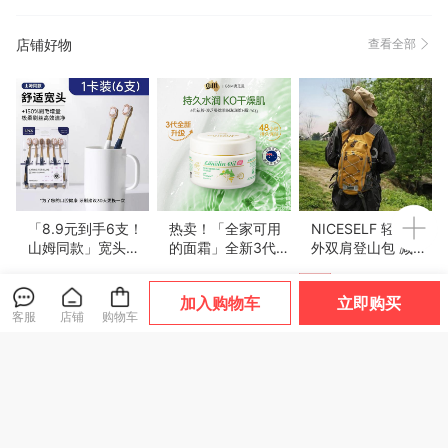
店铺好物
查看全部
「8.9元到手6支！
热卖！「全家可用
NICESELF 轻便户
山姆同款」宽头家
的面霜」全新3代
外双肩登山包 减压
用6支装牙刷 男女
澳洲GM绵羊油ve
肩带 透气背板 久背
爆款
通用成人软毛牙刷
霜滋养膏面霜身体
不累 5色可选
加入购物车
立即购买
口腔护理
乳250g/瓶保湿补
8
38
79
¥
.9
¥
¥
客服
店铺
购物车
水