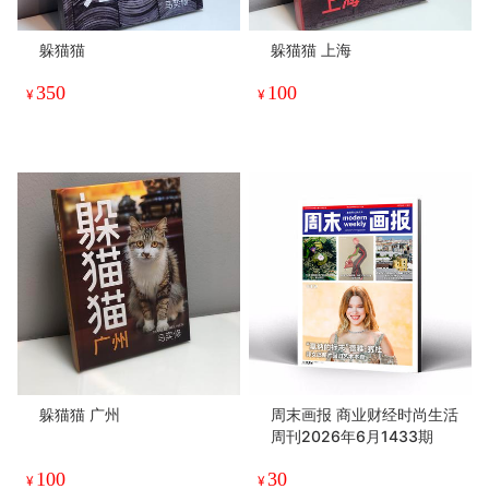
躲猫猫
躲猫猫 上海
350
100
¥
¥
躲猫猫 广州
周末画报 商业财经时尚生活
周刊2026年6月1433期
100
30
¥
¥