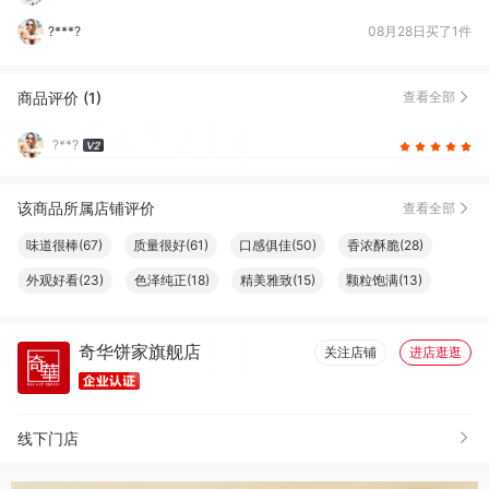
?***?
08月28日买了1件
商品评价 (1)
查看全部
?**?
该商品所属店铺评价
查看全部
味道很棒(67)
质量很好(61)
口感俱佳(50)
香浓酥脆(28)
外观好看(23)
色泽纯正(18)
精美雅致(15)
颗粒饱满(13)
松软可口(13)
很好看(11)
很划算(9)
新鲜味美(9)
奇华饼家旗舰店
营养丰富(8)
清香四溢(8)
清香软糯(8)
无油腻感(8)
关注店铺
进店逛逛
分量充足(7)
包装很好(6)
香辣十足(6)
大小合适(6)
清爽不腻(6)
味道鲜美(6)
干净纯正(6)
线下门店