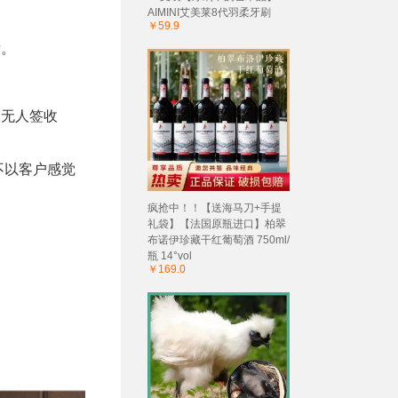
AIMINI艾美莱8代羽柔牙刷
￥59.9
后。
、无人签收
不以客户感觉
疯抢中！！【送海马刀+手提
礼袋】【法国原瓶进口】柏翠
布诺伊珍藏干红葡萄酒 750ml/
瓶 14°vol
￥169.0