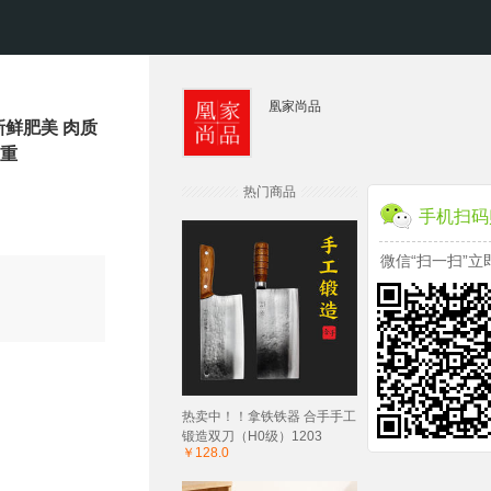
凰家尚品
新鲜肥美 肉质
占重
热门商品
手机扫码
微信“扫一扫”立
热卖中！！拿铁铁器 合手手工
锻造双刀（H0级）1203
￥128.0