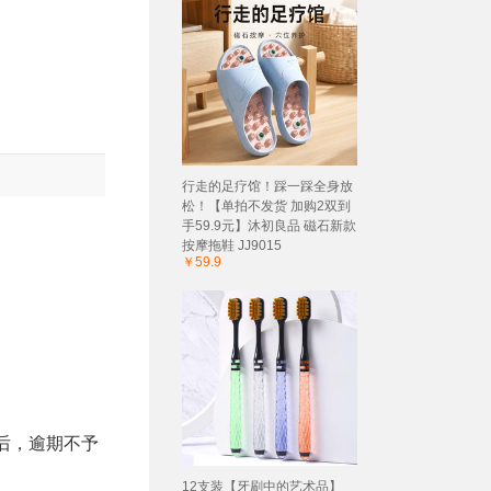
行走的足疗馆！踩一踩全身放
松！【单拍不发货 加购2双到
手59.9元】沐初良品 磁石新款
按摩拖鞋 JJ9015
￥59.9
后，逾期不予
12支装【牙刷中的艺术品】