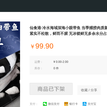
仙食港·冷水海域深海小眼带鱼 当季捕捞肉质
紧实不松散，鲜而不腥 无冰锁鲜无多余水分
99.90
￥
运费：
¥ 0.00-2.00
库存：
0 件
收藏 / 分享
支付：
微信支付
银行卡
支付宝