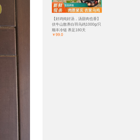
【好鸡炖好汤，汤甜肉也香】
伏牛山散养白羽乌鸡1000g/只
顺丰冷链 养足180天
￥99.0