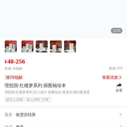
3/16
48-256
¥
剩余
315
价格
￥395
满79包邮
查看优惠
理想国·红楼梦系列 插图袖珍本
分享
理想国·红楼梦系列 匠心设计 收藏佳品 唯美呈现红楼浪漫
超百人加购
多人评价“方便”
服务
收货后结算
选择
套装