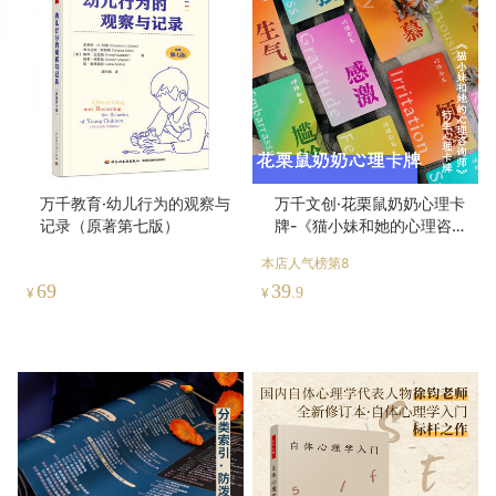
万千教育·幼儿行为的观察与
万千文创·花栗鼠奶奶心理卡
记录（原著第七版）
牌-《猫小妹和她的心理咨询
师》衍生卡牌-情绪练习、个
本店人气榜第8
人探索、家庭互动、团体咨
69
39
询
¥
¥
.9