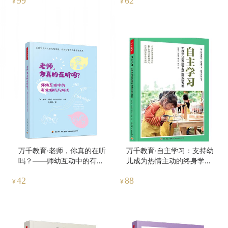
99
62
¥
¥
万千教育·老师，你真的在听
万千教育·自主学习：支持幼
吗？——师幼互动中的有效
儿成为热情主动的终身学习
倾听与对话
者
42
88
¥
¥