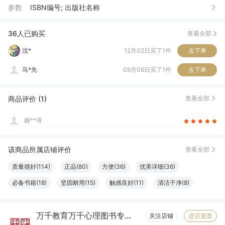
参数
ISBN编号; 出版社名称
湘*
10月15日买了1件
去下单
次**开
12月18日买了1件
去下单
36人已购买
查看全部
沈*
12月02日买了1件
去下单
马*先
09月06日买了1件
去下单
擎*
04月09日买了1件
去下单
商品评价 (1)
查看全部
W***o
03月02日买了1件
去下单
糖**哥
该商品所属店铺评价
查看全部
质量很好(114)
正品(80)
方便(36)
优美详细(36)
必备书籍(18)
坚固耐用(15)
触感良好(11)
清洁干净(8)
服务周到(7)
字体适宜(7)
容量够大(7)
物流很快(6)
万千教育万千心理图书专营店
包装很好(6)
大小合适(6)
真材实料(6)
纸张精良(6)
关注店铺
进店逛逛