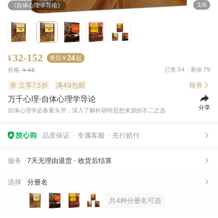
4/6
《当代自体心理学》
32-152
24
¥
券后￥
起
已售
34
剩余
79
价格
￥48
券
立享7.5折
满49包邮
领券
万千心理·自体心理学导论
分享
自体心理学必备案头书，深入了解科胡特思想来源的不二之选
品质保证
专属客服
先行赔付
杨*
01月02日买了1件
去下单
服务
7天无理由退货 · 收货后结算
b***g
11月20日买了1件
去下单
选择
分册名
流*
11月15日买了1件
去下单
共4种分册名可选
冯*斌
11月04日买了1件
去下单