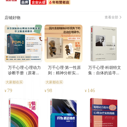
店铺好物
查看全部
万千心理·心理动力
万千心理·第一性原
万千心理·科胡特文
诊断手册（原著第
则：精神分析实践
集：自体的追寻
二版）【赠限量纪
中的应用伦理学
（卷一）（精装）
大家都在买
大家都在买
念方巾】
【首发限量赠“守护
伦理栖所”主题亚克
79
98
146
¥
¥
¥
力冰箱贴+特种纸异
形卡】