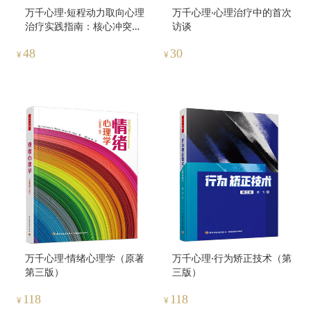
万千心理·短程动力取向心理
万千心理·心理治疗中的首次
治疗实践指南：核心冲突关
访谈
系主题疗法
48
30
¥
¥
万千心理·情绪心理学（原著
万千心理·行为矫正技术（第
第三版）
三版）
118
118
¥
¥