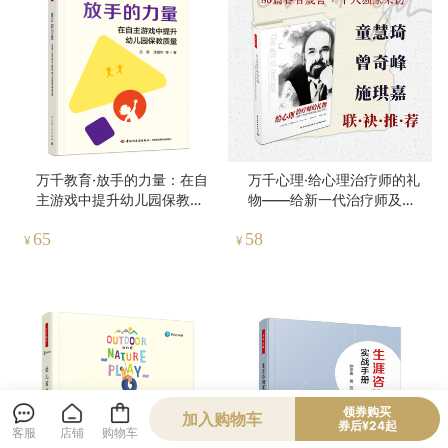
万千教育·放手的力量：在自
万千心理·给心理治疗师的礼
主游戏中提升幼儿园保教质
物——给新一代治疗师及其
量
病人的公开信
65
58
¥
¥
领券购买
加入购物车
券后¥24起
客服
店铺
购物车