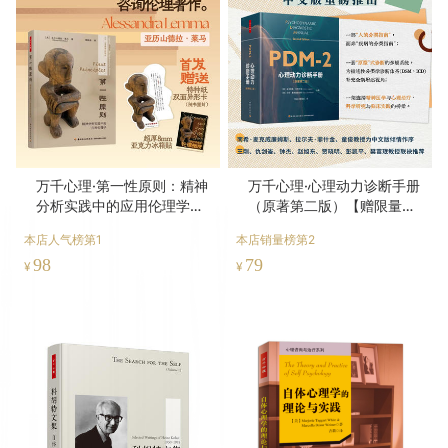
万千心理·第一性原则：精神
万千心理·心理动力诊断手册
分析实践中的应用伦理学
（原著第二版）【赠限量纪
【首发限量赠“守护伦理栖
念方巾】
本店人气榜第1
本店销量榜第2
所”主题亚克力冰箱贴+特种
98
79
纸异形卡】
¥
¥