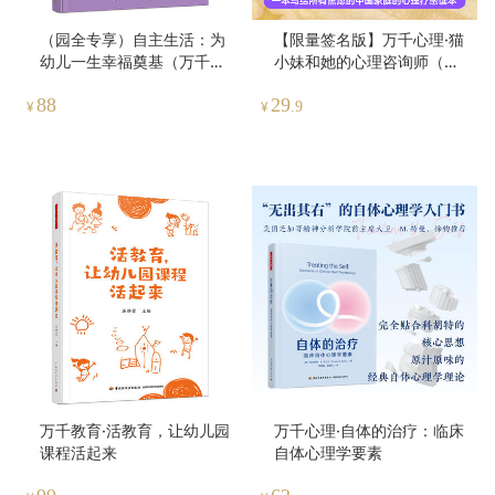
（园全专享）自主生活：为
【限量签名版】万千心理·猫
幼儿一生幸福奠基（万千教
小妹和她的心理咨询师（全
育）
彩）
88
29
¥
¥
.9
万千教育·活教育，让幼儿园
万千心理·自体的治疗：临床
课程活起来
自体心理学要素