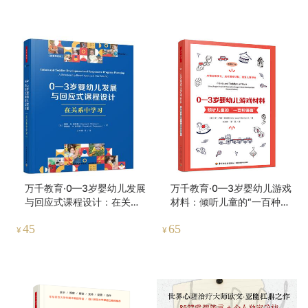
万千教育·0—3岁婴幼儿发展
万千教育·0—3岁婴幼儿游戏
与回应式课程设计：在关系
材料：倾听儿童的“一百种语
中学习（原著第四版）
言”
45
65
¥
¥