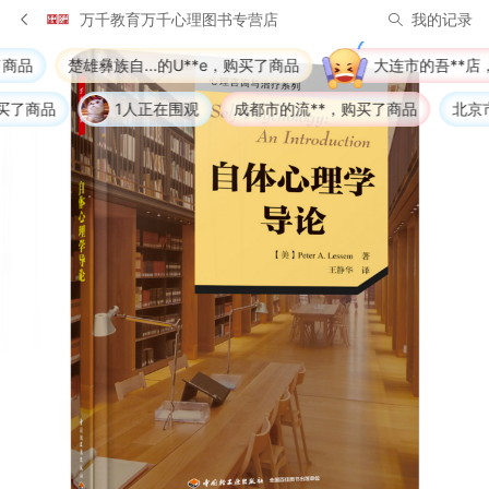
万千教育万千心理图书专营店
我的记录
...的U**e，购买了商品
大连市的吾**店，购买了商品
人正在围观
成都市的流**，购买了商品
北京市的W**o，购买了