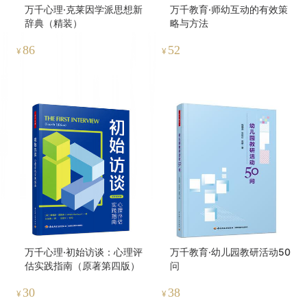
万千心理·克莱因学派思想新
万千教育·师幼互动的有效策
辞典（精装）
略与方法
86
52
¥
¥
万千心理·初始访谈：心理评
万千教育·幼儿园教研活动50
估实践指南（原著第四版）
问
30
38
¥
¥