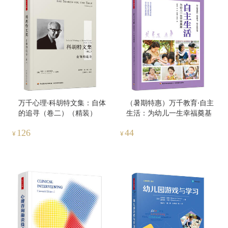
万千心理·科胡特文集：自体
（暑期特惠）万千教育·自主
的追寻（卷二）（精装）
生活：为幼儿一生幸福奠基
126
44
¥
¥