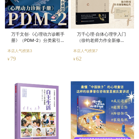
万千文创·《心理动力诊断手
万千心理·自体心理学入门
册》（PDM-2）分类索引桌
（徐钧老师力作全新修
垫
订！）
本店人气榜第3
本店人气榜第7
79
62
¥
¥