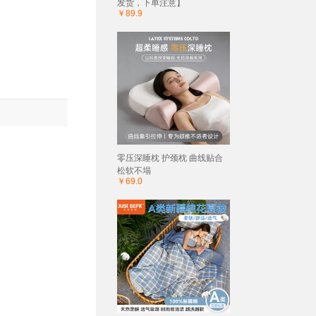
发货，下单注意】
￥89.9
零压深睡枕 护颈枕 曲线贴合
松软不塌
￥69.0