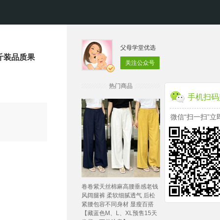
父母学堂优选
斤装品质果
关注公众号
热门商品
手机扫码
微信“扫一扫”立
卷卷紫天丝棉麻高腰垂感老钱
风阔腿裤 柔软细腻透气 后松
紧腰包容不同身材 显瘦百搭
【藏蓝色M、L、XL预售15天