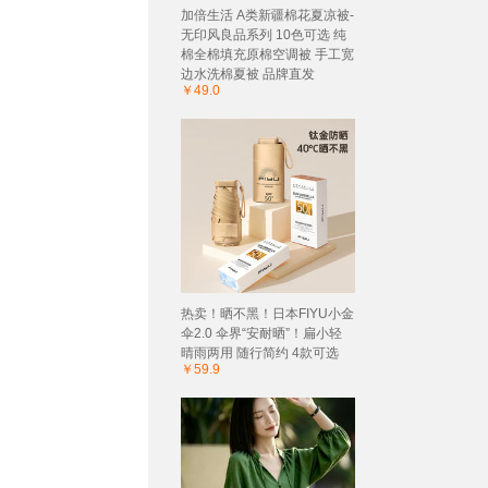
加倍生活 A类新疆棉花夏凉被-
无印风良品系列 10色可选 纯
棉全棉填充原棉空调被 手工宽
边水洗棉夏被 品牌直发
￥49.0
热卖！晒不黑！日本FIYU小金
伞2.0 伞界“安耐晒”！扁小轻
晴雨两用 随行简约 4款可选
￥59.9