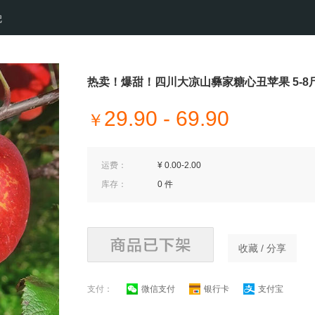
记
热卖！爆甜！四川大凉山彝家糖心丑苹果 5-8
29.90 - 69.90
￥
运费：
¥ 0.00-2.00
库存：
0 件
收藏 / 分享
支付：
微信支付
银行卡
支付宝