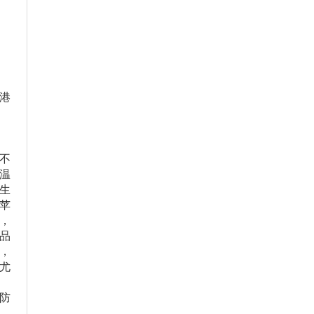
港
延
不
温
生
苹
，
品
，
尤
防