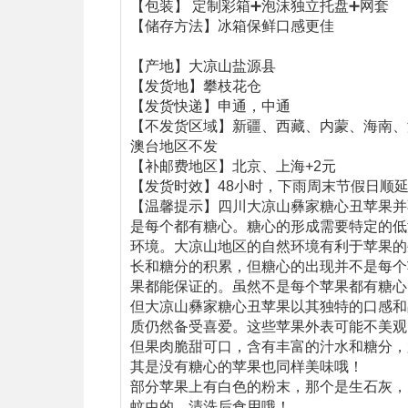
【包装】 定制彩箱➕泡沫独立托盘➕网套
【储存方法】冰箱保鲜口感更佳
【产地】大凉山盐源县
【发货地】攀枝花仓
【发货快递】申通，中通
【不发货区域】新疆、西藏、内蒙、海南、
澳台地区不发
【补邮费地区】北京、上海+2元
【发货时效】48小时，下雨周末节假日顺
【温馨提示】‌四川大凉山彝家糖心丑苹果并
是每个都有糖心。‌糖心的形成需要特定的低
环境。大凉山地区的自然环境有利于苹果的
长和糖分的积累，但糖心的出现并不是每个
果都能保证的。虽然不是每个苹果都有糖心
但大凉山彝家糖心丑苹果以其独特的口感和
质仍然备受喜爱。这些苹果外表可能不美观
但果肉脆甜可口，含有丰富的汁水和糖分，
其是没有糖心的苹果也同样美味‌哦！
部分苹果上有白色的粉末，那个是生石灰，
蚊虫的，清洗后食用哦！