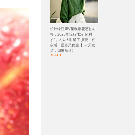
松针绿亚麻V领飘带花苞袖衬
衫，2026年流行“松针绿衬
衫”，太太太时髦了 摘要：侘
寂感，显贵又优雅【3-7天发
货，周末顺延】
￥99.0