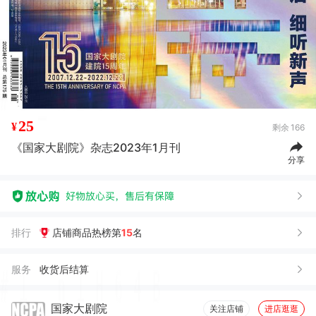
25
¥
剩余
166
《国家大剧院》杂志2023年1月刊
分享
排行
店铺商品热榜第
15
名
服务
收货后结算
国家大剧院
关注店铺
进店逛逛