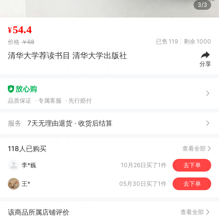
3/3
54.4
¥
已售
119
剩余
1000
价格
￥68
清华大学荐读书目 清华大学出版社
分享
新*
06月20日买了1件
去下单
品质保证
专属客服
先行赔付
?***?
05月16日买了1件
去下单
服务
7天无理由退货 · 收货后结算
李*巍
10月26日买了1件
去下单
118人已购买
查看全部
王*
05月30日买了1件
去下单
伯***师
09月11日买了1件
去下单
刘***]
09月05日买了1件
去下单
郑***]
09月03日买了1件
去下单
该商品所属店铺评价
查看全部