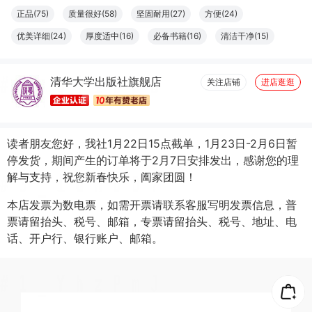
张***]
08月19日买了1件
去下单
正品(75)
质量很好(58)
坚固耐用(27)
方便(24)
优美详细(24)
厚度适中(16)
必备书籍(16)
清洁干净(15)
然**而
08月09日买了1件
去下单
大小合适(11)
结实牢固(11)
容量够大(11)
字体适宜(9)
黄*萱
07月24日买了1件
去下单
清华大学出版社旗舰店
图文清晰(8)
纸张精良(8)
触感良好(7)
设计一流(7)
关注店铺
进店逛逛
读者朋友您好，我社1月22日15点截单，1月23日-2月6日暂
停发货，期间产生的订单将于2月7日安排发出，感谢您的理
解与支持，祝您新春快乐，阖家团圆！
本店发票为数电票，如需开票请联系客服写明发票信息，普
票请留抬头、税号、邮箱，专票请留抬头、税号、地址、电
话、开户行、银行账户、邮箱。