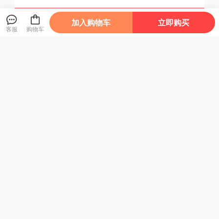
编辑推荐
加入购物车
立即购买
这是一本关于引导读书的册子
客服
购物车
莎士比亚说：
“书是全世界的营养品。”
高尔基说：
“书是人类进步的阶梯。”
杨绛说：
“读书能让人遇到更好的自己。”
清华大学校长邱勇说：
“读书是一种生活态度，这对于处在个人成长黄金阶段
的年轻人而言
尤为重要，与书为伴将使同学们受益终生。”
内容简介
《清华大学荐读书目》是一本精典著作阅读指南，难能