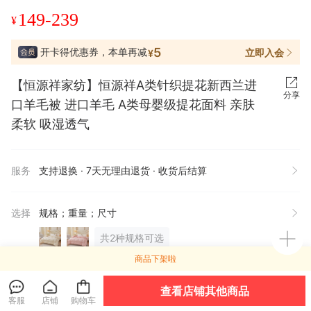
149-239
¥
5
开卡得优惠券，本单再减
立即入会
¥
【恒源祥家纺】恒源祥A类针织提花新西兰进
分享
口羊毛被 进口羊毛 A类母婴级提花面料 亲肤
柔软 吸湿透气
服务
支持退换 · 7天无理由退货 · 收货后结算
选择
规格；重量；尺寸
共2种规格可选
商品下架啦
有间全球购
关注店铺
进店逛逛
查看店铺其他商品
客服
店铺
购物车
企业认证
9年有赞店
回头客好店