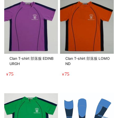
Clan T-shirt 部落服 EDINB
Clan T-shirt 部落服 LOMO
URGH
ND
75
75
¥
¥