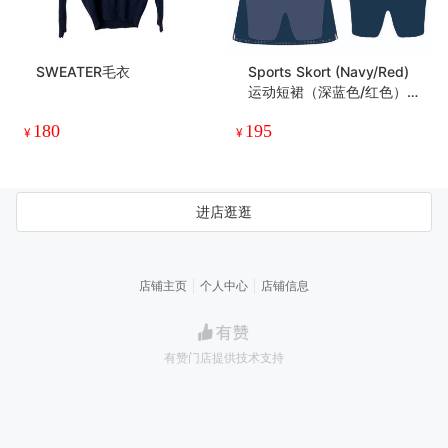
SWEATER毛衣
Sports Skort (Navy/Red)
运动短裙（深蓝色/红色）Gi
rls女装
180
195
¥
¥
进店逛逛
店铺主页
个人中心
店铺信息
有赞门店提供技术支持