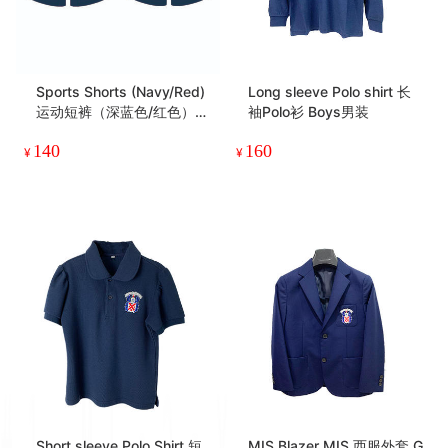
Sports Shorts (Navy/Red)
Long sleeve Polo shirt 长
运动短裤（深蓝色/红色）Bo
袖Polo衫 Boys男装
ys男装
140
160
¥
¥
Short sleeve Polo Shirt 短
MIS Blazer MIS 西服外套 G