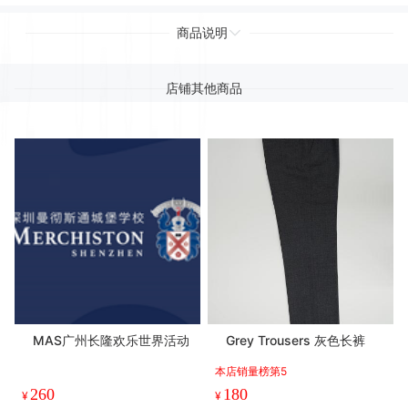
商品说明
店铺其他商品
MAS广州长隆欢乐世界活动
Grey Trousers 灰色长裤
本店销量榜第5
260
180
¥
¥