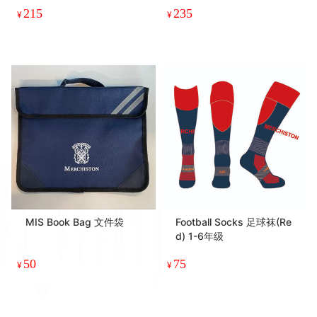
215
235
¥
¥
MIS Book Bag 文件袋
Football Socks 足球袜(Re
d) 1-6年级
50
75
¥
¥