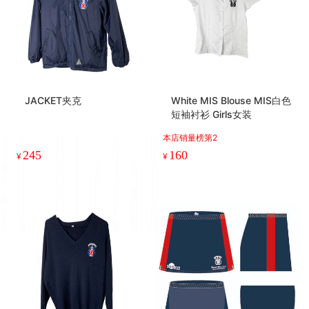
JACKET夹克
White MIS Blouse MIS白色
短袖衬衫 Girls女装
本店销量榜第2
245
160
¥
¥