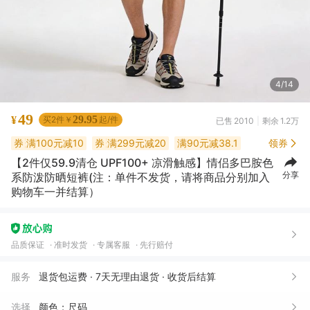
4/14
49
29.95
¥
买2件￥
起/件
已售
2010
剩余
1.2万
券
满100元减10
券
满299元减20
满90元减38.1
领券
【2件仅59.9清仓 UPF100+ 凉滑触感】情侣多巴胺色
分享
系防泼防晒短裤(注：单件不发货，请将商品分别加入
购物车一并结算）
郑***）
07月30日买了2件
去下单
品质保证
准时发货
专属客服
先行赔付
琴**琶
07月25日买了2件
去下单
服务
退货包运费 · 7天无理由退货 · 收货后结算
风***子
07月25日买了2件
去下单
选择
颜色；尺码