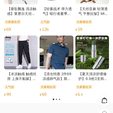
【垂坠飘逸 清凉触
【轻量战术 弹力透
【天丝亚麻 轻薄透
感】莱赛尔天丝牛
气】暗行者夏季速
气 平整抗皱】MIVE
仔短裤
干短裤ds（hy）
CION情侣款天丝亚
大家都在买
人气款
大家都在买
麻五分裤
69
126
59
¥
¥
¥
【冰凉触感 触感丝
【清仓特惠 2件69
【夏天清凉舒缓修
滑 上身不黏腻】JE
凉感帅气款】斯辰
护】9.9抢3支韩泊
EP SPIRIT冰丝长裤
唯佳商务休闲冰丝P
莉紫草膏
人气款
大家都在买
大家都在买
装/2条
OLO衫（注：单拍
不发，请将商品分
99
69
6
¥
¥
¥
.9
别加入购物车一并
结算）