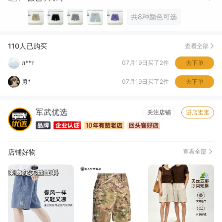
L*
07月24日买了2件
去下单
共8种颜色可选
吃*陈
07月24日买了2件
去下单
A***?
07月21日买了2件
去下单
110人已购买
查看全部
л**т
07月19日买了2件
去下单
勇*
07月19日买了2件
去下单
S***明
07月15日买了2件
去下单
军武优选
关注店铺
进店逛逛
鲁*明
07月12日买了2件
去下单
店铺好物
查看全部