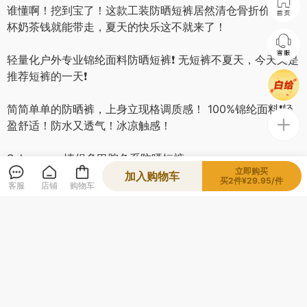
谁懂啊！挖到宝了！这款工装防晒短裤居然清仓骨折价！一
杯奶茶钱就能带走，夏天的快乐这不就来了！
轻量化户外专业锦纶面料防晒短裤❗ 无短裤不夏天，今天又是
推荐短裤的一天❗
简简单单的防晒裤，上身立现格调质感！ 100%锦纶面料❗轻
盈舒适！防水又透气！冰凉触感！
Schenvega情侣多巴胺色系防晒短裤
立即购买
加入购物车
买2件¥29.95/件
客服
店铺
购物车
A87-DQC2201