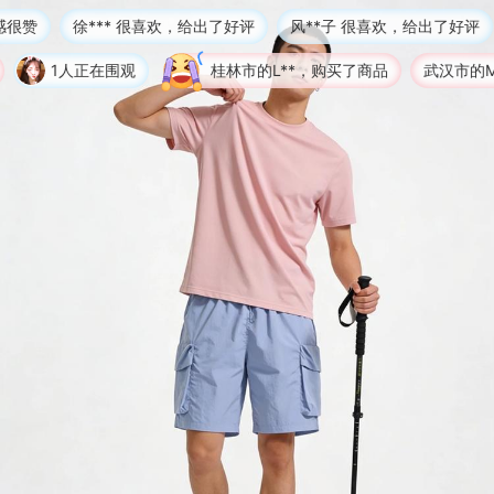
徐*** 很喜欢，给出了好评
风**子 很喜欢，给出了好评
j
人正在围观
桂林市的L**，购买了商品
武汉市的M**g，购