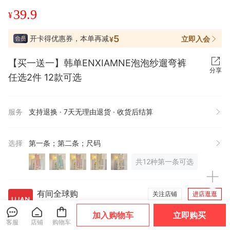
39.9
¥
5
开卡得优惠券，本单再减
立即入会
¥
【买一送一】韩单ENXIAMNE泡泡纱遛弯裤
分享
任选2件 12款可选
服务
支持退换 · 7天无理由退货 · 收货后结算
选择
第一条；第二条；尺码
共12种第一条可选
有间全球购
关注店铺
进店逛逛
企业认证
9年有赞店
回头客好店
加入购物车
立即购买
客服
店铺
购物车