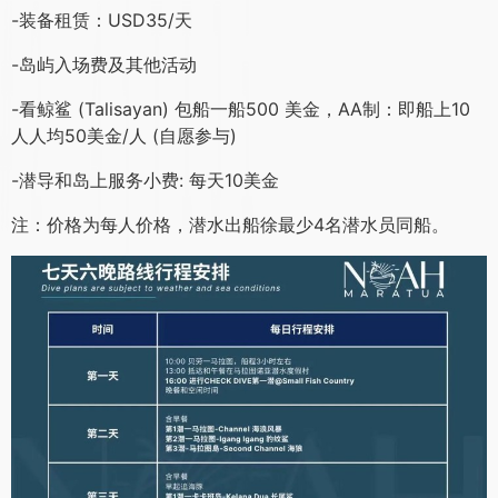
价格不含：
-机票、过夜酒店和潜水保险
-额外的潜水例如：日潜水 40 美金 / 夜潜水 50 美金/次
-装备租赁：USD35/天
-岛屿入场费及其他活动
-看鲸鲨 (Talisayan) 包船一船500 美金，AA制：即船上10
人人均50美金/人 (自愿参与)
-潜导和岛上服务小费: 每天10美金
注：价格为每人价格，潜水出船徐最少4名潜水员同船。