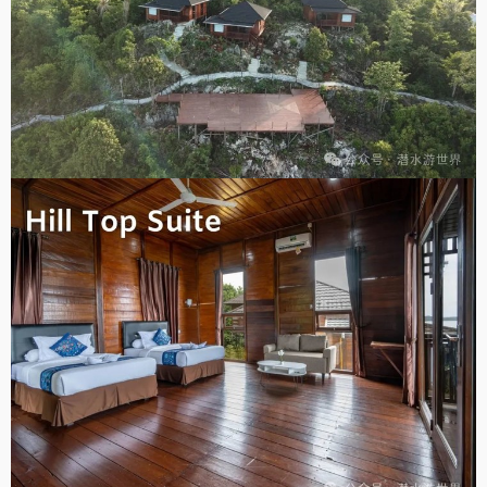
山顶套房 （3间，每房可入住两人）
新别墅于 2019 年刚刚建成，位于山顶，是一栋全新设计的
别墅，带有传统木材和婆罗洲设计风格。从床上即可直接欣
赏海景。套房配有带淋浴和卫生间的宽敞浴室，透过宽阔的
窗户即可欣赏海景。非常适合情侣入住。
设施：私人阳台、海景浴卫浴，梳妆台、空调、King-size大
床、冷热水淋雨等 （可要求加queen-size床）