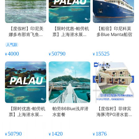
【度假村】印尼美
【限时优惠-帕劳机
【船宿】印尼科莫
娜多布那肯飞鱼潜
票】上海潜水展帕
多Blue Manta船宿
水度假村
劳香港往返
人气款
4000
50790
15525
¥
¥
¥
【限时优惠-帕劳机
帕劳86Blue浅岸潜
【度假村】菲律宾
票】上海潜水展帕
水套餐
海豚湾PG潜水套餐
劳香港往返
- 海舞间
50790
1420
1876
¥
¥
¥