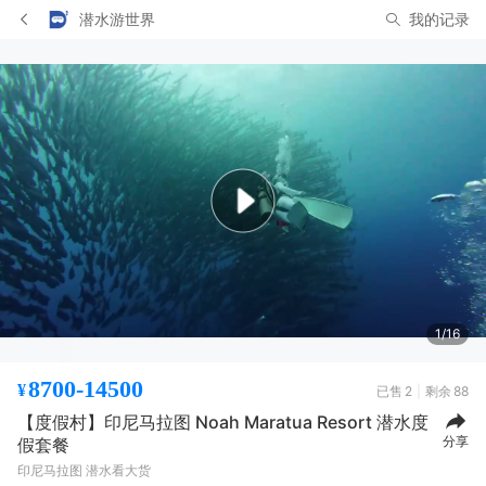
潜水游世界
我的记录
1/16
8700-14500
¥
已售
2
剩余
88
【度假村】印尼马拉图 Noah Maratua Resort 潜水度
分享
假套餐
印尼马拉图 潜水看大货