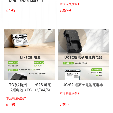
M-5、E-M5 MarkIII）
本店人气榜第1
495
2999
¥
¥
TG系列配件：LI-92B 可充
UC-92 锂离子电池充电器
式锂电池（TG-1/2/3/4/5/
本店销量榜第9
6/7、SH-1/2/3/50/60、XZ
本店销量榜第2
-2用）
299
399
¥
¥