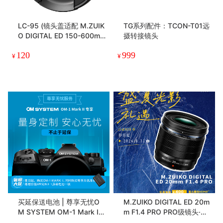
LC-95 (镜头盖适配 M.ZUIK
TG系列配件：TCON-T01远
O DIGITAL ED 150-600m
摄转接镜头
m F5.0-6.3 IS)
120
999
¥
¥
买延保送电池 | 尊享无忧O
M.ZUIKO DIGITAL ED 20m
M SYSTEM OM-1 Mark II
m F1.4 PRO PRO级镜头·轻
延长保修有偿服务两年
量级装备 重量级体验