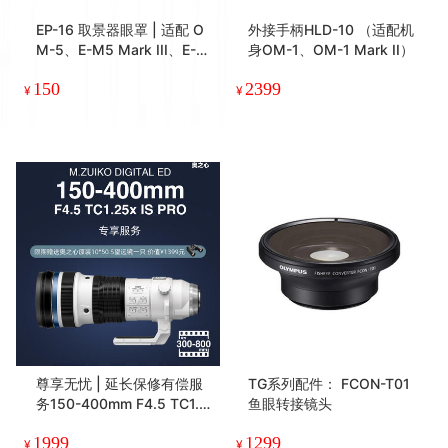
EP-16 取景器眼罩 | 适配 O
外接手柄HLD-10 （适配机
M-5、E-M5 Mark III、E-M
身OM-1、OM-1 Mark II）
5 Mark II、E-M10 Mark I
150
2399
V、E-M10 Mark III、E-M1
¥
¥
0 Mark II
尊享无忧 | 延长保修有偿服
TG系列配件： FCON-T01
务150-400mm F4.5 TC1.2
鱼眼转接镜头
5x IS PRO镜头专享，现在
1999
1299
购买服务赠送奥之心原装10
¥
¥