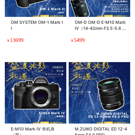
OM SYSTEM OM-1 Mark I
OM-D OM-D E-M10 Mark
I
IV（14-42mm F3.5-5.6 EZ
+ 40-150mm F4.0-5.6 R）
13699
5499
双镜头套机
¥
¥
E-M10 Mark IV 单机身
M.ZUIKO DIGITAL ED 12-4
（黑）
5mm F4.0 PRO