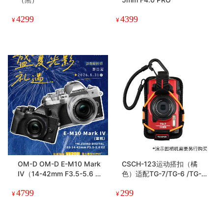
4299
4399
¥
¥
OM-D OM-D E-M10 Mark
CSCH-123运动搭扣（橘
IV（14-42mm F3.5-5.6 E
色）适配TG-7/TG-6 /TG-5
Z）单镜头套机
/ TG-4/TG-3 / TG-860 / T
4799
299
G-850
¥
¥