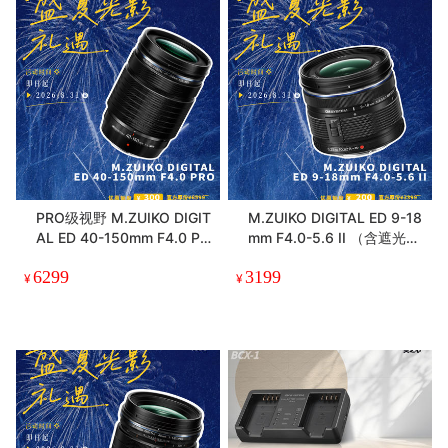
PRO级视野 M.ZUIKO DIGIT
M.ZUIKO DIGITAL ED 9-18
AL ED 40-150mm F4.0 PR
mm F4.0-5.6 II （含遮光
O
罩）超广角变焦镜头·轻量级
6299
3199
装备 重量级体验
¥
¥