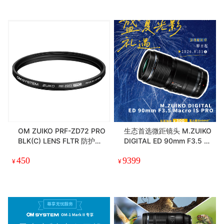
OM ZUIKO PRF-ZD72 PRO
生态首选微距镜头 M.ZUIKO
BLK(C) LENS FLTR 防护滤
DIGITAL ED 90mm F3.5 M
光镜
acro IS PRO
450
9399
¥
¥