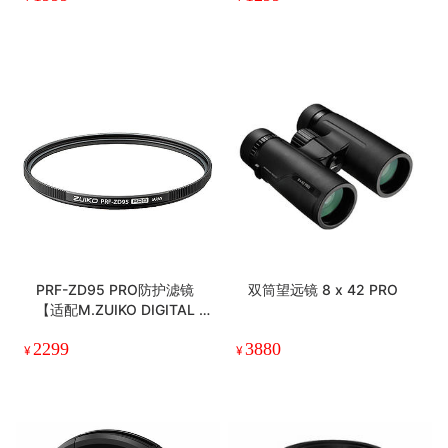
X50S望远镜一只价值1399
元（镜头需另行购买）
PRF-ZD95 PRO防护滤镜
双筒望远镜 8 x 42 PRO
【适配M.ZUIKO DIGITAL E
D 150-400mm F4.5 TC1.2
2299
3880
5x IS PRO】
¥
¥