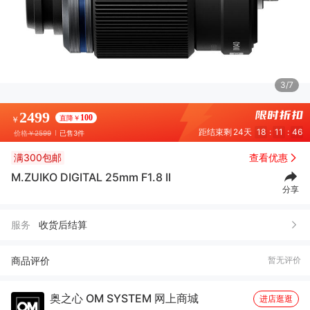
4/7
2499
100
直降￥
￥
距结束剩
24天
18
:
11
:
44
价格
￥2599
已售3件
满300包邮
查看优惠
M.ZUIKO DIGITAL 25mm F1.8 II
分享
服务
收货后结算
商品评价
暂无评价
奥之心 OM SYSTEM 网上商城
进店逛逛