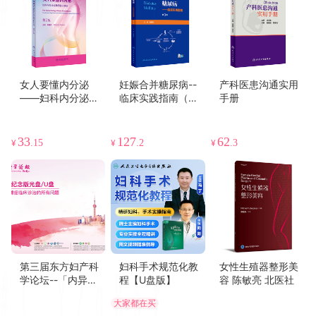
女人要懂内分泌
妊娠合并糖尿病--
产科医患沟通实用
——妇科内分泌经
临床实践指南（第3
手册
典问答200问（第2
版）
版）
33
127
62
¥
.15
¥
.2
¥
.3
第三届东方妇产科
妇科手术规范化教
女性生殖器整形美
学论坛--「内异症
程【U盘版】
容 陈敏亮 北医社
论坛」纪念版光盘/
大家都在买
U盘/在线观看