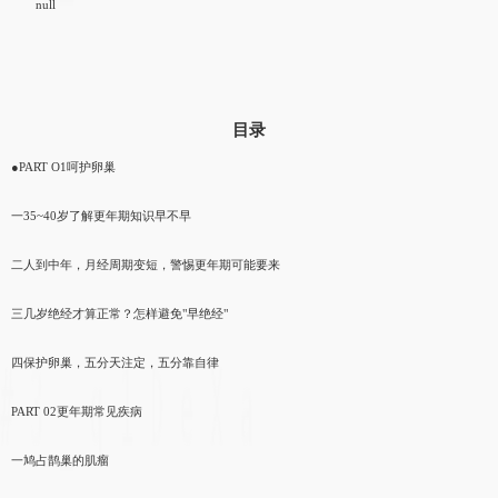
null
目录
●
PART O1呵护卵巢
一35~40岁了解更年期知识早不早
二人到中年，月经周期变短，警惕更年期可能要来
三几岁绝经才算正常？怎样避免"早绝经"
四保护卵巢，五分天注定，五分靠自律
PART 02更年期常见疾病
一鸠占鹊巢的肌瘤