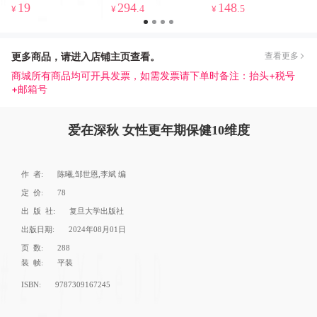
19
294
148
¥
¥
.4
¥
.5
更多商品，请进入店铺主页查看。
查看更多
商城所有商品均可开具发票，如需发票请下单时备注：抬头+税号
+邮箱号
爱在深秋 女性更年期保健10维度
作 者:
陈曦,邹世恩,李斌 编
定 价:
78
出 版 社:
复旦大学出版社
出版日期:
2024年08月01日
页 数:
288
装 帧:
平装
ISBN:
9787309167245