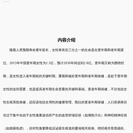
……
内容介绍
随着人类预期寿命逐年延长，女性将有近三分之一的生命是在更年期和老年期度
过。2015年中国更年期女性为1.3亿，预计2030年间达到2.8亿。更年期又称为围绝经
期，是女性进入老年期前的关键时期。重视和做好更年期和老年期保健，是处于更年期
女性的迫切需要，也是提高老年期生命质量的关键和基础。更老年期保健，不仅包括女
性生殖系统保健，还应该包括全局性的健康管理。既往的更老年期保健，人们容易将目
光过于集中在由于女性激素波动所产生的血管舒缩症状（如潮热汗出）和神经精神症状
（如烦躁焦虑），但对性激素降低后泌尿生殖道的萎缩相关疾病、绝经相关骨质疏松、