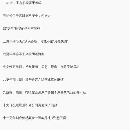
二48岁，子宫肌瘤要手术吗
三绝经后子宫肌瘤不变小，怎么办
四"更年"最早的信号有哪些
五更年期"月经"滴滴答答，可能不是"月经失调"
六更年期停不下来的阴道流血
七女性更年期，反复尿频、尿急、尿痛，别只看泌尿科
八更年期，别让那些难言之隐变成真的麻烦
九跳舞、咳嗽、打喷嚏会漏尿？警惕！尿失禁离我们并不远
十为什么绝经后和老公同房变成了煎熬
十一更年期疲倦感频发一可能是"打呼"惹的祸