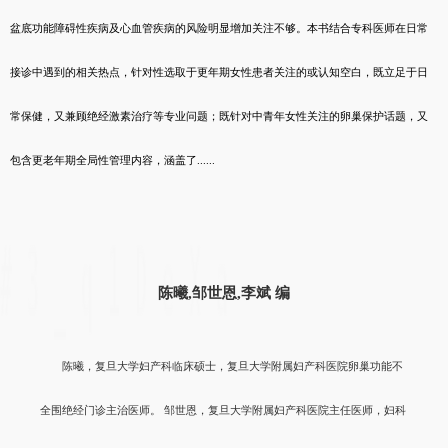
盆底功能障碍性疾病及心血管疾病的风险明显增加关注不够。本书结合专科医师在日常
接诊中遇到的相关热点，针对性选取于更年期女性患者关注的或认知空白，既立足于日
常保健，又兼顾绝经激素治疗等专业问题；既针对中青年女性关注的卵巢保护话题，又
包含更老年期全局性管理内容，涵盖了......
陈曦,邹世恩,李斌 编
陈曦，复旦大学妇产科临床硕士，复旦大学附属妇产科医院卵巢功能不
全围绝经门诊主治医师。 邹世恩，复旦大学附属妇产科医院主任医师，妇科