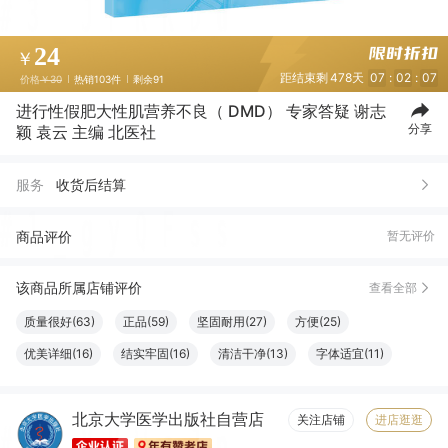
24
￥
距结束剩
478天
07
:
02
:
06
价格
￥30
热销103件
剩余91
进行性假肥大性肌营养不良（ DMD） 专家答疑 谢志
分享
颖 袁云 主编 北医社
服务
收货后结算
商品评价
暂无评价
该商品所属店铺评价
查看全部
质量很好(63)
正品(59)
坚固耐用(27)
方便(25)
优美详细(16)
结实牢固(16)
清洁干净(13)
字体适宜(11)
容量够大(11)
设计一流(10)
必备书籍(10)
清晰度高(9)
北京大学医学出版社自营店
物流很快(8)
大小合适(8)
触感良好(8)
服务周到(7)
关注店铺
进店逛逛