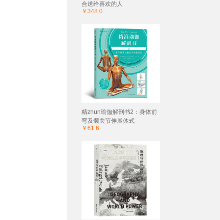
合送给喜欢的人
￥348.0
精zhun瑜伽解剖书2：身体前
弯及髋关节伸展体式
￥61.6