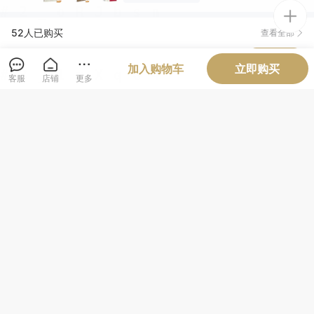
艾*
03月12日买了1件
去下单
52人已购买
查看全部
耿*兵
03月11日买了1件
去下单
不*
03月11日买了1件
去下单
加入购物车
立即购买
客服
店铺
更多
德*孤
03月11日买了1件
去下单
嫣*
03月11日买了1件
去下单
商品评价 (2)
查看全部
花*
03月11日买了1件
去下单
宋***
陈*松
03月11日买了1件
去下单
黄**)
该商品所属店铺评价
查看全部
正品(1573)
质量很好(982)
坚固耐用(702)
结实牢固(266)
清洁干净(250)
容量够大(232)
设计一流(231)
纸张精良(219)
触感良好(217)
厚度适中(207)
字体适宜(175)