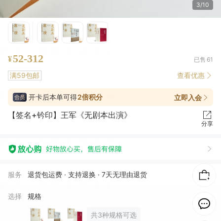
4/10
52-312
¥
已售
61
满59包邮
查看优惠
开卡后本单可得
2倍积分
立即入会
【签名+钤印】王军《无剧本出演》
分享
只***儿
05月07日买了1件
去下单
服务
退货包运费 · 支持退换 · 7天无理由退货
丁*
04月29日买了1件
去下单
选择
规格
管**婿
03月30日买了1件
去下单
共3种规格可选