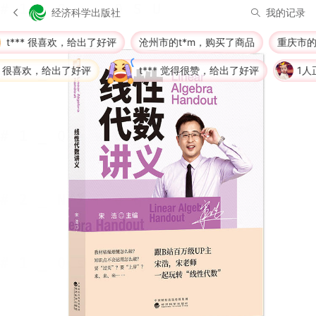
经济科学出版社
我的记录
** 很喜欢，给出了好评
沧州市的t*m，购买了商品
重庆市的1**
很喜欢，给出了好评
t*** 觉得很赞，给出了好评
1人正在