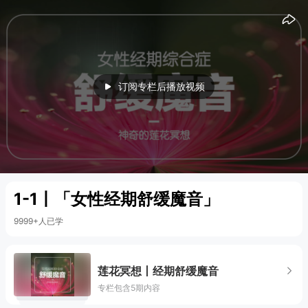
15
15
订阅专栏后播放视频
1-1丨「女性经期舒缓魔音」
9999+人已学
莲花冥想丨经期舒缓魔音
专栏包含5期内容