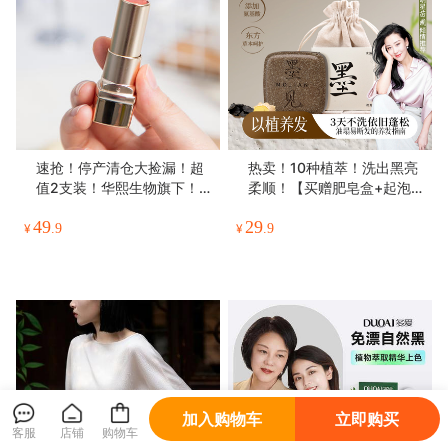
速抢！停产清仓大捡漏！超
热卖！10种植萃！洗出黑亮
值2支装！华熙生物旗下！
柔顺！【买赠肥皂盒+起泡
润熙泉 金箔PH值变色唇膏
网】墨见 何首乌侧柏叶草本
49
29
滋润 修护 提气色3.5g/支
洗发皂 打造蓬松秀发 90g/
¥
.9
¥
.9
块
加入购物车
立即购买
客服
店铺
购物车