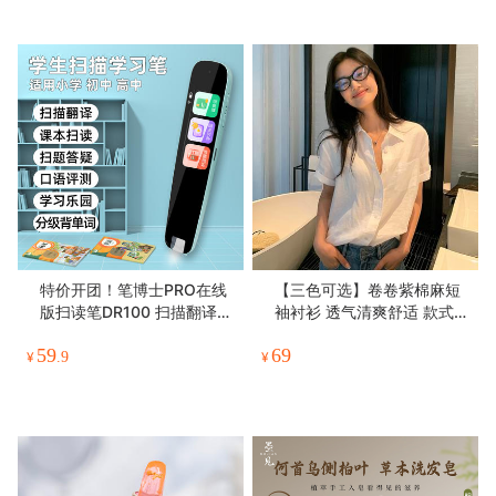
99.9%yi菌，不刺激，无腐
蚀
特价开团！笔博士PRO在线
【三色可选】卷卷紫棉麻短
版扫读笔DR100 扫描翻译
袖衬衫 透气清爽舒适 款式百
课本扫读 扫题答疑 口语评测
搭显瘦不挑身材
59
69
学习乐园 分级背单词
¥
.9
¥