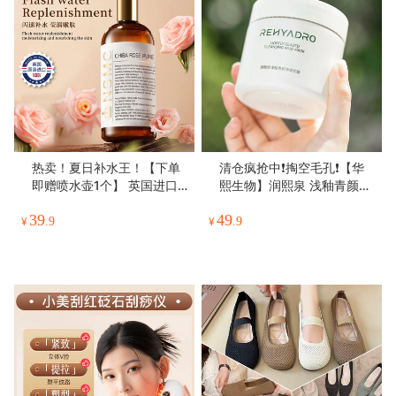
热卖！夏日补水王！【下单
清仓疯抢中❗掏空毛孔❗【华
即赠喷水壶1个】 英国进口
熙生物】润熙泉 浅釉青颜净
NSMC 千叶玫瑰纯露 玫瑰水
澈泥膜 清洁面膜 温和清洁
39
49
清润细腻 水润丝滑 200ml/
软糯质地 110g/罐
¥
.9
¥
.9
瓶