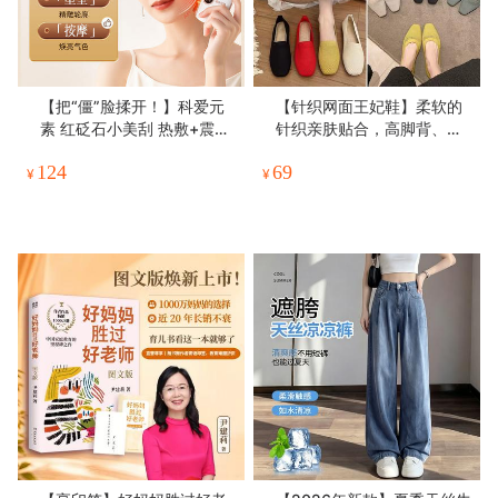
【把“僵”脸揉开！】科爱元
【针织网面王妃鞋】柔软的
素 红砭石小美刮 热敷+震动
针织亲肤贴合，高脚背、宽
+红光 提拉紧致脸部刮痧板
脚掌、扁平足都能被温柔包
124
69
握感舒适 随身携带
裹，不挤脚，耐磨，透气不
¥
¥
闷热，舒适与优雅并存#L