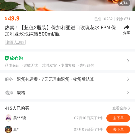
5/14
49.9
¥
已售
10282
剩余
871
热卖！【超值2瓶装】保加利亚进口玫瑰花水 FPN 保
书**妈
08月04日买了1件
去下单
分享
加利亚玫瑰纯露500ml/瓶
优*
08月04日买了2件
去下单
超百人加购
小***?
07月22日买了4件
去下单
又*
07月17日买了1件
去下单
品质保证
过敏无忧
准时发货
专属客服
先行赔付
美***读
07月10日买了1件
去下单
服务
退货包运费 · 7天无理由退货 · 收货后结算
真*
07月09日买了1件
去下单
选择
规格
王*
07月09日买了1件
去下单
房***0
07月08日买了1件
去下单
415人已购买
查看全部
向*葵
07月07日买了1件
去下单
如***)
07月06日买了1件
去下单