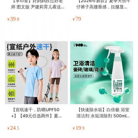
【享印签】好妈妈胜过好老
【2026年新款】夏季天丝牛
师 图文版 尹建莉育儿看这一
仔裤子高腰垂感，拉腿显
本就够了
瘦、舒适凉爽
39
79
¥
.8
¥
【宣纸速干，防晒UPF50
【快速除水垢】白倍极 浴室
+】【49元任选两件】夏季
清洁剂 水垢清除剂 500ml/
新款儿童宣纸衣短袖T中大
瓶 浴室、淋浴房 、玻璃去除
24
19
童防晒吸湿排汗运动短袖
水渍 ，无需刷洗，无需等
¥
.5
¥
.9
待；一喷一擦，轻松处理，