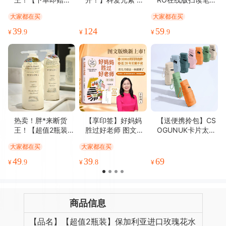
薄厚适中(11)
无油腻感(11)
精美雅致(10)
优美详细(10)
水壶1个】 英国进
砭石小美刮 热敷
R100 扫描翻译 课
大家都在买
大家都在买
口 NSMC 千叶玫瑰
+震动+红光 提拉紧
本扫读 扫题答疑 口
清香四溢(9)
清香软糯(9)
清晰度高(9)
做工精致(9)
纯露 玫瑰水 清润细
致脸部刮痧板 握感
语评测 学习乐园 分
39
124
59
¥
.9
¥
¥
.9
包装很好(8)
新鲜味美(8)
丰富细腻(7)
味道鲜美(6)
腻 水润丝滑 200m
舒适 随身携带
级背单词
l/瓶
松软可口(6)
功能强劲(6)
不占空间(6)
热卖！胖*来断货
【享印签】好妈妈
【送便携拎包】CS
王！【超值2瓶装】
胜过好老师 图文版
OGUNUK卡片太阳
伯纳乌 洗护系列 肤
尹建莉育儿看这一
伞防晒伞防紫外线
大家都在买
大家都在买
感、颜值、效果、
本就够了
女遮阳伞晴雨两用
香气统统拉满! 去
超轻折叠小巧便携
49
39
69
¥
.9
¥
.8
¥
屑/柔顺/清爽沐浴
雨伞便携拎包
露/清爽护发素 柔顺
滋润 清爽沐浴 525
ml/瓶
商品信息
【品名】【超值2瓶装】保加利亚进口玫瑰花水