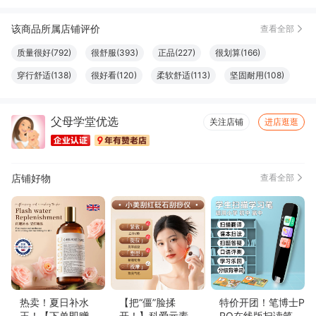
该商品所属店铺评价
查看全部
质量很好(792)
很舒服(393)
正品(227)
很划算(166)
穿行舒适(138)
很好看(120)
柔软舒适(113)
坚固耐用(108)
做工精良(100)
效果好(97)
款式好看(83)
外观好看(78)
父母学堂优选
非常透气(76)
触感良好(76)
很暖和(73)
设计一流(73)
关注店铺
进店逛逛
颜色正(66)
大小合适(64)
方便(60)
显瘦修身(59)
尺寸适宜(56)
性价比高(53)
清洁干净(52)
厚度适中(49)
店铺好物
查看全部
尺码很准(47)
味道很棒(44)
真材实料(41)
简约百搭(41)
色泽纯正(37)
容量够大(35)
口感俱佳(34)
图文清晰(34)
纸张精良(34)
结实牢固(33)
必备书籍(32)
体感舒适(32)
方便实用(28)
字体适宜(27)
格外清爽(26)
款式时尚(26)
透气性好(25)
很显气质(23)
上身好看(21)
高端大气(19)
易于使用(17)
很有弹力(16)
物流很快(14)
完美无瑕(12)
热卖！夏日补水
【把“僵”脸揉
特价开团！笔博士P
王！【下单即赠喷
开！】科爱元素 红
RO在线版扫读笔D