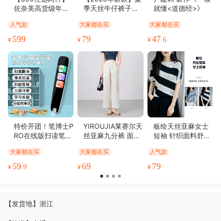
佐奈美高货级年中
季天丝牛仔裤子高
就懂<道德经>》
薄厚适中(11)
无油腻感(11)
精美雅致(10)
优美详细(10)
珍珠福利场（库存
腰垂感，拉腿显
人气款
大家都在买
大家都在买
有限 先到先得），
瘦、舒适凉爽
清香四溢(9)
清香软糯(9)
清晰度高(9)
做工精致(9)
海水马贝、AKOY
599
79
47
¥
¥
¥
.6
包装很好(8)
新鲜味美(8)
丰富细腻(7)
味道鲜美(6)
A…多种高货级别可
选。
松软可口(6)
功能强劲(6)
不占空间(6)
特价开团！笔博士P
YIROUJIA莱赛尔天
板绘天丝亚麻女士
RO在线版扫读笔D
丝亚麻九分裤 面料
短袖 针织面料舒适
R100 扫描翻译 课
凉爽舒适透气柔软
透气 优雅气质不挑
大家都在买
大家都在买
人气款
本扫读 扫题答疑 口
九分宽松阔腿设计
人 百搭休闲
语评测 学习乐园 分
清爽利落显瘦无束
59
69
79
¥
.9
¥
¥
级背单词
缚 百搭时尚【卡码
拍小】【深蓝色L预
售3-5天】
【发货地】浙江