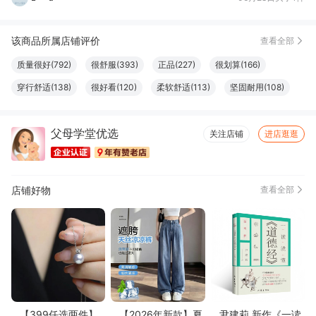
王*
07月15日买了1件
该商品所属店铺评价
查看全部
浠**?
07月14日买了1件
质量很好(792)
很舒服(393)
正品(227)
很划算(166)
南***)
07月10日买了1件
穿行舒适(138)
很好看(120)
柔软舒适(113)
坚固耐用(108)
胡*芳
07月05日买了1件
做工精良(100)
效果好(97)
款式好看(83)
外观好看(78)
潇*
07月02日买了1件
父母学堂优选
非常透气(76)
触感良好(76)
很暖和(73)
设计一流(73)
关注店铺
进店逛逛
颜色正(66)
大小合适(64)
方便(60)
显瘦修身(59)
子*鱼
07月01日买了1件
尺寸适宜(56)
性价比高(53)
清洁干净(52)
厚度适中(49)
唐*
06月29日买了1件
店铺好物
查看全部
尺码很准(47)
味道很棒(44)
真材实料(41)
简约百搭(41)
L***a
06月28日买了1件
色泽纯正(37)
容量够大(35)
口感俱佳(34)
图文清晰(34)
纸张精良(34)
结实牢固(33)
必备书籍(32)
体感舒适(32)
方便实用(28)
字体适宜(27)
格外清爽(26)
款式时尚(26)
透气性好(25)
很显气质(23)
上身好看(21)
高端大气(19)
易于使用(17)
很有弹力(16)
物流很快(14)
完美无瑕(12)
【399任选两件】
【2026年新款】夏
尹建莉 新作《一读