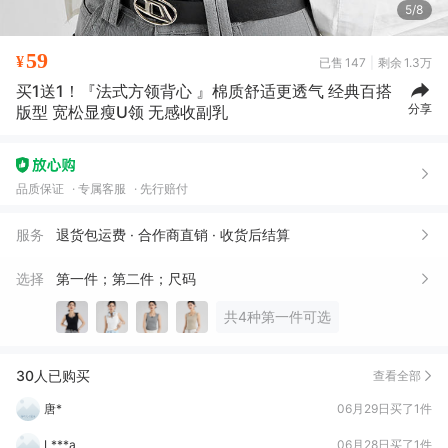
6/8
59
¥
已售
147
剩余
1.3万
买1送1！『法式方领背心 』棉质舒适更透气 经典百搭
分享
版型 宽松显瘦U领 无感收副乳
品质保证
专属客服
先行赔付
服务
退货包运费 · 合作商直销 · 收货后结算
选择
第一件；第二件；尺码
共4种第一件可选
30人已购买
查看全部
枫**鹭
08月16日买了1件
黄*华
08月11日买了1件