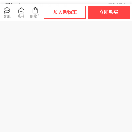
店铺好物
查看全部
加入购物车
立即购买
客服
店铺
购物车
透气！排水！速
热卖！超好穿！“胖
热卖！“反季清仓”
干！千元脚感！TE
*来同款 29.9元到
超低价！【高密度
POR天跑越山系列
手2双”宅小年 糖果
面料 耐刮防撕裂】
爆款
爆款
趣野/驰野系列 溯溪
踩屎感春夏凉拖 男
Schenvega轻量情
鞋 浙江省游泳队指
女款 加厚鞋底 轻盈
侣山系户外防风冲
159
29
59
¥
¥
.9
¥
.9
定官方合作伙伴 轻
舒适 5色可选
锋外套 透气不闷 防
盈舒适 防滑耐磨
风锁温 7色可选