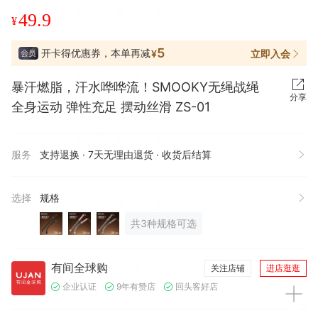
49.9
¥
5
开卡得优惠券，本单再减
立即入会
¥
暴汗燃脂，汗水哗哗流！SMOOKY无绳战绳
分享
全身运动 弹性充足 摆动丝滑 ZS-01
服务
支持退换 · 7天无理由退货 · 收货后结算
选择
规格
共3种规格可选
有间全球购
关注店铺
进店逛逛
企业认证
9年有赞店
回头客好店