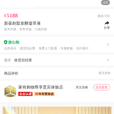
4/5
5188
¥
剩余
100
新葆刺梨发酵凝萃液
分享
技术升级、营养升级、口感升级
品质保证
退货包运费
免费上门取退
专属客服
先行赔付
服务
收货后结算
商品评价
暂无评价
家有购物尊享贵宾体验店
关注店铺
进店逛逛