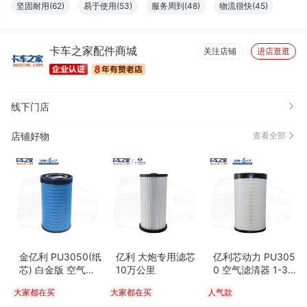
坚固耐用(62)
易于使用(53)
服务周到(48)
物流很快(45)
效果好(40)
做工精良(32)
性价比高(27)
方便(18)
卡车之家配件商城
包装很好(11)
方便实用(11)
真材实料(11)
清洁干净(11)
关注店铺
进店逛逛
安装便捷(10)
外观好看(10)
功能强劲(8)
必备书籍(8)
耐磨(8)
很舒服(7)
很好看(6)
线下门店
店铺好物
查看全部
金亿利 PU3050(纸
亿利 大炮专用滤芯
亿利芯动力 PU305
芯) 白金版 空气滤
10万公里
0 空气滤清器 1-3
清器 6-10万公里
万公里 东风天龙/天
大家都在买
大家都在买
人气款
龙旗舰/新天龙KL