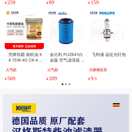
259
89
159
¥
¥
¥
壳牌劲霸 柴机油 K
金亿利 PU2841白
飞利浦 远近光灯泡
4 15W-40 CK-4 18
金版 空气滤清器 6-
L
10万公里 解放J6/
人气款
人气款
大家都在买
悍威、重汽豪沃、
陕汽德龙等
569
209
9
¥
¥
¥
.9