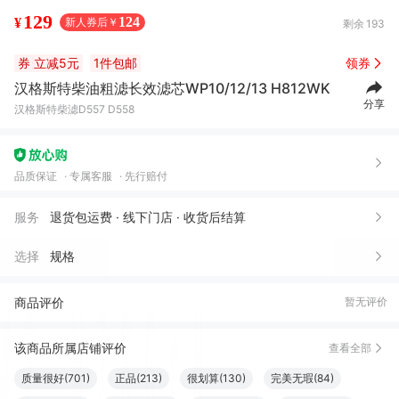
129
124
¥
新人券后￥
剩余
193
券
立减5元
1件包邮
领券
汉格斯特柴油粗滤长效滤芯WP10/12/13 H812WK
分享
汉格斯特柴滤D557 D558
品质保证
专属客服
先行赔付
服务
退货包运费 · 线下门店 · 收货后结算
选择
规格
商品评价
暂无评价
该商品所属店铺评价
查看全部
质量很好(701)
正品(213)
很划算(130)
完美无瑕(84)