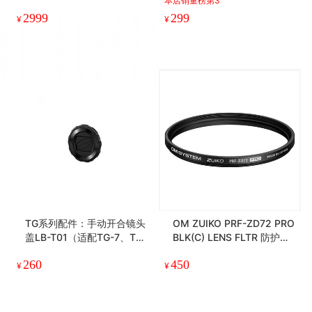
本店销量榜第3
-2用）
2999
299
¥
¥
TG系列配件：手动开合镜头
OM ZUIKO PRF-ZD72 PRO
盖LB-T01（适配TG-7、TG-
BLK(C) LENS FLTR 防护滤
6、TG-5、TG-4、TG-3、T
光镜
260
450
G-2、TG-1)
¥
¥