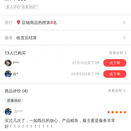
多人评价“质量很好”
陈*士
11月14日买了1件
去下单
排行
店铺商品热榜第
6
名
澳***司
09月18日买了1件
去下单
服务
收货后结算
全***生
08月23日买了1件
去下单
徐*文
07月21日买了1件
去下单
13人已购买
查看全部
P**.
07月12日买了1件
去下单
自*
04月03日买了1件
去下单
自*
04月03日买了4件
去下单
商品评价 (4)
查看全部
文*
03月20日买了1件
去下单
质量很好
M*G
03月02日买了1件
去下单
自***
辛*
12月17日买了1件
去下单
买过几次了，一如既往的放心，产品精良，最主要是服务非常
好！！！！！！！！！！！