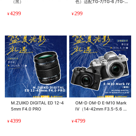
（黑）
色）适配TG-7/TG-6 /TG-5
/ TG-4/TG-3 / TG-860 / T
4299
299
G-850
¥
¥
M.ZUIKO DIGITAL ED 12-4
OM-D OM-D E-M10 Mark
5mm F4.0 PRO
IV（14-42mm F3.5-5.6 E
Z）单镜头套机
4399
4799
¥
¥