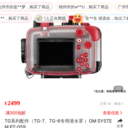
**梦，购买了商品
锦州市的w**U，购买了商品
广州市的自**
了商品
1人正在围观
全**生 很喜欢，给出了好评
2/2
2499
¥
已售
16
剩余
1
满300包邮
查看优惠
TG系列配件（TG-7、TG-6专用潜水罩 ）OM SYSTE
分享
M PT-059