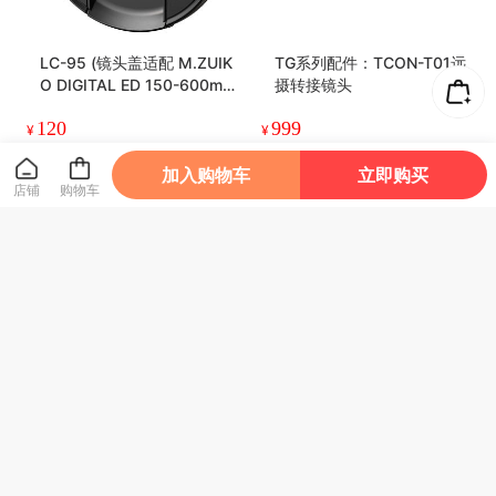
LC-95 (镜头盖适配 M.ZUIK
TG系列配件：TCON-T01远
O DIGITAL ED 150-600m
摄转接镜头
m F5.0-6.3 IS)
120
999
¥
¥
加入购物车
立即购买
店铺
购物车
次新品· TG-7
买延保送电池 | 尊享无忧O
M SYSTEM OM-1 Mark II
本店销量榜第1