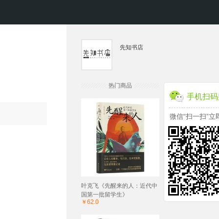
先知书店
热门商品
手机扫码
微信“扫一扫”立
叶克飞《先醒来的人：近代中
国第一批留学生》
￥62.0