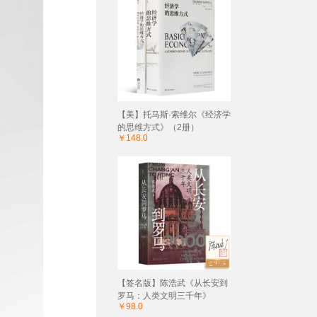
【美】托马斯·索维尔《经济学
的思维方式》（2册）
￥148.0
【签名版】陈浩武《从长安到
罗马：人类文明三千年》
￥98.0