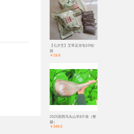
【七夕艾】艾草足浴包10包/
袋
￥19.8
2025郧西马头山羊8斤装（整
腿）
￥349.0