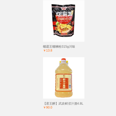
螺霸王螺蛳粉315g川味
￥13.8
【君王醉】武农鲜洑汁酒4.8L
￥90.0