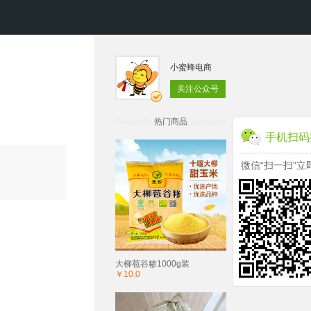
小蜜蜂电商
关注公众号
热门商品
手机扫码
微信“扫一扫”立
大柳苞谷糁1000g装
￥10.0