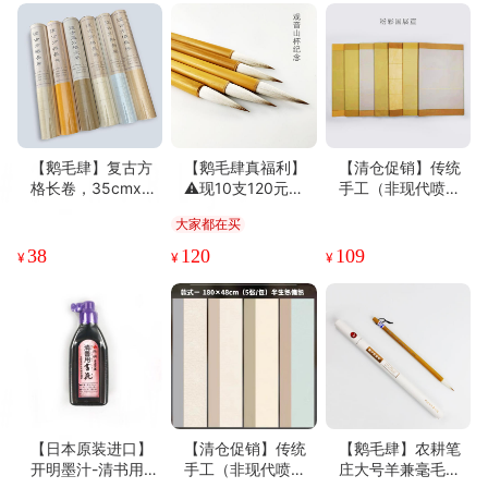
【鹅毛肆】复古方
【鹅毛肆真福利】
【清仓促销】传统
格长卷，35cmx20
⚠️现10支120元包
手工（非现代喷墨
m，纸性八分熟，
邮⚠️ 系农耕笔庄大
打印非机器纸）成
大家都在买
六种颜色可选，适
号羊兼毫同款 淘宝
品粉彩套色宣纸折
合抄经抄文，长短
31元/支 出锋4c
后买五送一，60张
38
120
109
¥
¥
¥
可自由裁剪
m，青竹杆，楷草
原价310元，180x
皆宜 观音山杯定制
48cm，纸性7-8分
纪念款，刻字品质
熟，适合多种书体
优
创作、投展
【日本原装进口】
【清仓促销】传统
【鹅毛肆】农耕笔
开明墨汁-清书用
手工（非现代喷墨
庄大号羊兼毫毛