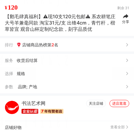
120
¥
剩余
31
【鹅毛肆真福利】⚠️现10支120元包邮⚠️ 系农耕笔庄
分享
大号羊兼毫同款 淘宝31元/支 出锋4cm，青竹杆，楷
草皆宜 观音山杯定制纪念款，刻字品质优
排行
店铺商品热榜第
2
名
服务
收货后结算
选择
规格
参数
品牌; 产地
书法艺术网
关注店铺
进店逛逛
店铺好物
查看全部