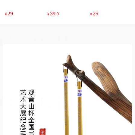
液，墨色较深，适
打印非机器纸），
笔，出锋4CM，口
合书写小楷，180m
六尺对开成品单边
径1cm，青竹笔
l
粉彩宣20张原价18
杆，单支装（观音
29
39
25
¥
¥
.9
¥
0元，180x48c
山杯定制款）
m，纸性八分熟，
适合各种书体创
作、投展