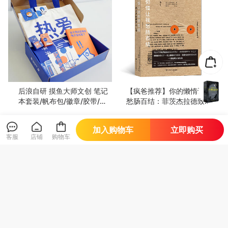
后浪自研 摸鱼大师文创 笔记
【疯爸推荐】你的懒惰让我
本套装/帆布包/徽章/胶带/鼠
愁肠百结：菲茨杰拉德致女
标垫/贴纸
儿书 写出《了不起的盖茨
14
68
比》的少年天才→负债累累
¥
.9
¥
加入购物车
立即购买
的中年“打工人” 当“中年崩
客服
店铺
购物车
溃”父亲遇上“青春叛逆”女儿
——该如何应对 贴近生活情
感真挚金句频出