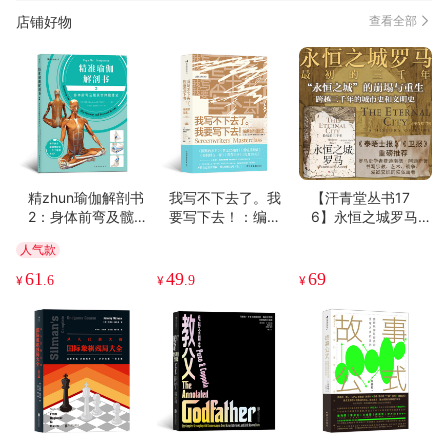
店铺好物
查看全部
精zhun瑜伽解剖书
我写不下去了。我
【汗青堂丛书17
2：身体前弯及髋关
要写下去！：编剧
6】永恒之城罗马：
节伸展体式
的诞生
zui初的三千年
人气款
61
49
69
¥
.6
¥
.9
¥