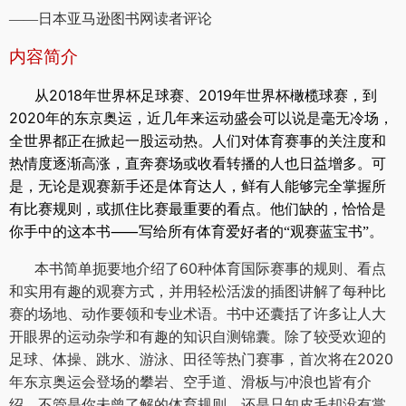
——日本亚马逊图书网读者评论
内容简介
2018
2019
从
年世界杯足球赛、
年世界杯橄榄球赛，到
2020
年的东京奥运，近几年来运动盛会可以说是毫无冷场，
全世界都正在掀起一股运动热。人们对体育赛事的关注度和
热情度逐渐高涨，直奔赛场或收看转播的人也日益增多。可
是，无论是观赛新手还是体育达人，鲜有人能够完全掌握所
有比赛规则，或抓住比赛最重要的看点。他们缺的，恰恰是
⸺
你手中的这本书
写给所有体育爱好者的“观赛蓝宝书”。
60
本书简单扼要地介绍了
种体育国际赛事的规则、看点
和实用有趣的观赛方式，并用轻松活泼的插图讲解了每种比
赛的场地、动作要领和专业术语。书中还囊括了许多让人大
开眼界的运动杂学和有趣的知识自测锦囊。除了较受欢迎的
2020
足球、体操、跳水、游泳、田径等热门赛事，首次将在
年东京奥运会登场的攀岩、空手道、滑板与冲浪也皆有介
绍。不管是你未曾了解的体育规则，还是只知皮毛却没有掌