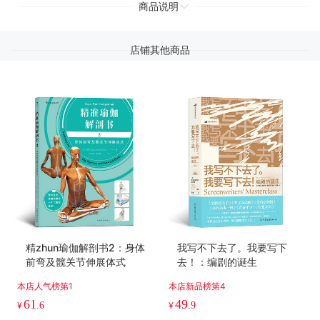
商品说明
店铺其他商品
精zhun瑜伽解剖书2：身体
我写不下去了。我要写下
前弯及髋关节伸展体式
去！：编剧的诞生
本店人气榜第1
本店新品榜第4
61
49
¥
.6
¥
.9