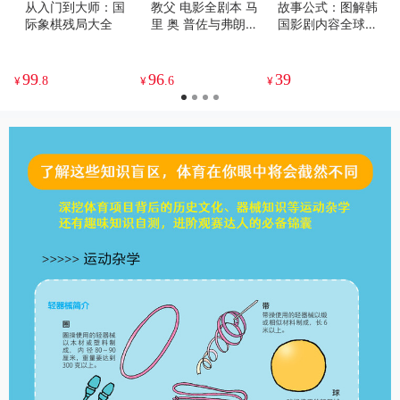
从入门到大师：国
教父 电影全剧本 马
故事公式：图解韩
际象棋残局大全
里 奥 普佐与弗朗西
国影剧内容全球大
斯科波拉终稿 （全
卖的法则
彩插图评注版）
99
96
39
¥
.8
¥
.6
¥