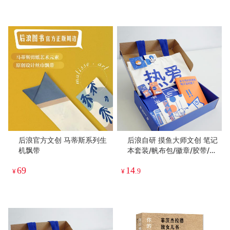
后浪官方文创 马蒂斯系列生
后浪自研 摸鱼大师文创 笔记
机飘带
本套装/帆布包/徽章/胶带/鼠
标垫/贴纸
69
14
¥
¥
.9