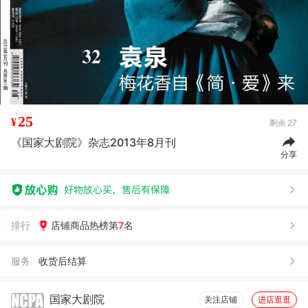
25
¥
剩余
27
《国家大剧院》杂志2013年8月刊
分享
排行
店铺商品热榜第
7
名
服务
收货后结算
国家大剧院
关注店铺
进店逛逛