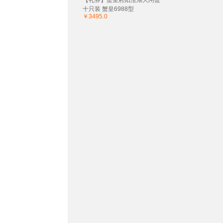
【礼券】蟹皇府阳澄湖大闸蟹
十只装 蟹皇6988型
￥3495.0