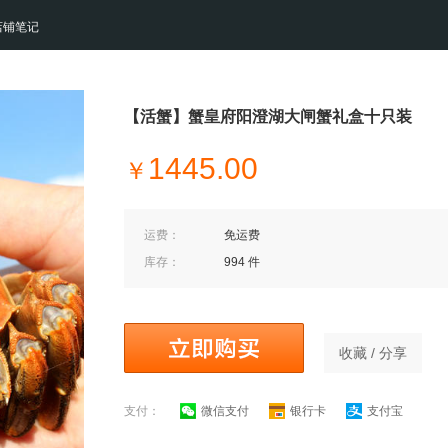
店铺笔记
【活蟹】蟹皇府阳澄湖大闸蟹礼盒十只装
1445.00
￥
运费：
免运费
库存：
994 件
收藏 / 分享
支付：
微信支付
银行卡
支付宝