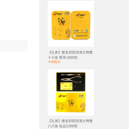
【礼券】蟹皇府阳澄湖大闸蟹
十只装 尊享1888型
￥945.0
【礼券】蟹皇府阳澄湖大闸蟹
八只装 皇品2288型