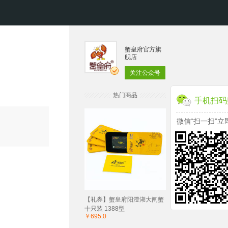
蟹皇府官方旗
舰店
关注公众号
热门商品
手机扫码
微信“扫一扫”立
【礼券】蟹皇府阳澄湖大闸蟹
十只装 1388型
￥695.0