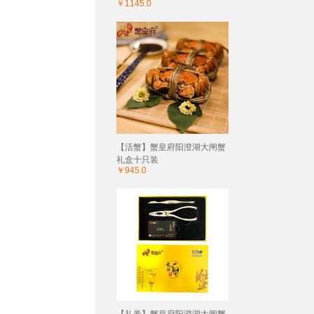
￥1145.0
【活蟹】蟹皇府阳澄湖大闸蟹
礼盒十只装
￥945.0