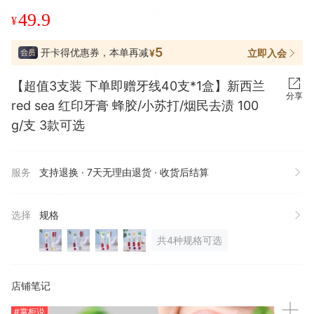
49.9
¥
5
开卡得优惠券，本单再减
立即入会
¥
【超值3支装 下单即赠牙线40支*1盒】新西兰
分享
red sea 红印牙膏 蜂胶/小苏打/烟民去渍 100
g/支 3款可选
服务
支持退换 · 7天无理由退货 · 收货后结算
选择
规格
共4种规格可选
店铺笔记
#掌柜说