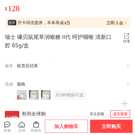
128
¥
5
开卡得优惠券，本单再减
立即入会
¥
瑞士 嗓贝鼠尾草润喉糖 II代 呵护咽喉 清新口
分享
腔 65g/盒
服务
收货后结算
选择
规格
共3种规格可选
有间全球购
关注店铺
进店逛逛
企业认证
9年有赞店
回头客好店
加入购物车
立即购买
客服
店铺
购物车