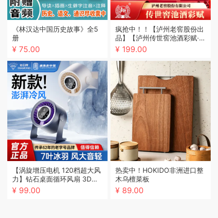
《林汉达中国历史故事》全5
疯抢中！！【泸州老窖股份出
册
品】【泸州传世窖池酒彩赋·金
马生肖限定】红坛承佳酿 金马
¥ 75.00
¥ 199.00
纳万祥 52°浓香型白酒 999m
l/坛/送礼盒装
【涡旋增压电机 120档超大风
热卖中！HOKIDO非洲进口整
力】钻石桌面循环风扇 3D循
木乌檀菜板
环全屋空气 超广角送风
¥ 99.00
¥ 89.00