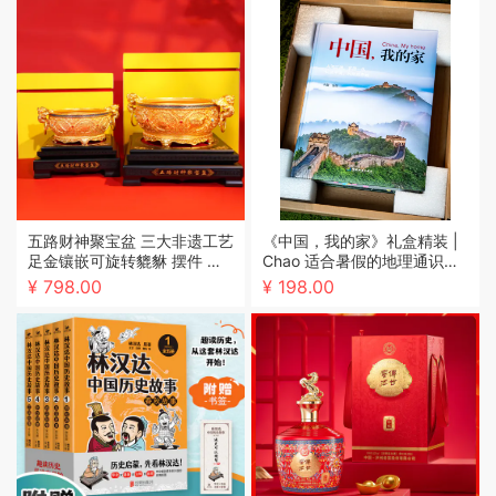
五路财神聚宝盆 三大非遗工艺
《中国，我的家》礼盒精装 |
足金镶嵌可旋转貔貅 摆件 限
Chao 适合暑假的地理通识百
量收藏款 开业乔迁礼品
科，专家团倾力打造，700
¥ 798.00
¥ 198.00
+震撼实图，比纪录片还精
彩，有趣好读，一读就上瘾