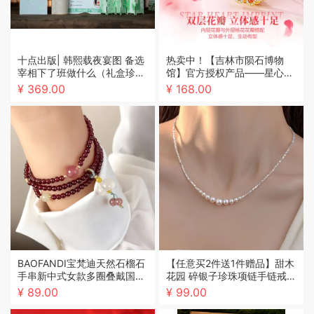
十点出版| 韩熙载夜宴图 备选
热卖中！【吉林市陨石博物
宰相下了班做什么（礼盒珍藏
馆】官方授权产品——星心相
版）“一画一书”让收藏者读懂
印·陨石项链
¥ 369.00
¥ 168.00
画作背后的南唐风云、礼制服
饰与艺术美学
BAOFANDI宝梵迪天然石榴石
【任意买2件送1件赠品】甜木
手串新中式女款多圈叠戴国风
花园 碎银子珍珠项链手链戒指
福牌百搭玛瑙系列手链BF
系列
¥ 89.00
¥ 99.00