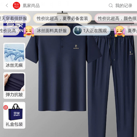
凰家尚品
我的记录
穿着很舒服
性价比超高，夏季必备套装
性价比超高，颜色很正，
比高
冰丝面料真舒服
1人正在围观
夏季必备