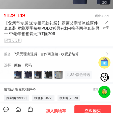
3/3
129-149
¥
剩余
4.7万
【父亲节专属 送专柜同款礼袋】罗蒙父亲节冰丝两件
分享
套套装 罗蒙夏季短袖POLO衫男+休闲裤子两件套装男
士 中老年爸爸装无痕T恤709
超百人加购
服务
7天无理由退货 · 合作商直销 · 收货后结算
选择
颜色；尺码
共8种颜色可选
该商品所属店铺评价
查看全部
质量很好(9986)
很舒服(2872)
很划算(2329)
穿行舒适(1410)
味道很棒(1216)
做工精良(1201)
加入购物车
立即购买