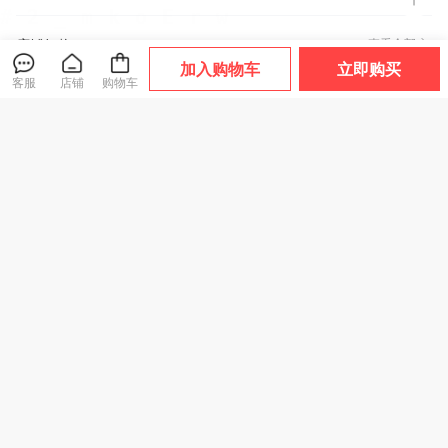
店铺好物
查看全部
加入购物车
立即购买
客服
店铺
购物车
热卖！晒不黑！日
热卖！升级款！神
热卖！轻薄收腹！
本FIYU小金伞2.0
根 金门一条根龙牌
【超值5条装】蔓朵
伞界“安耐晒”！扁
贴 20片/25片/袋
奇冰绷带 轻塑高腰
大家都在买
人气款
小轻 晴雨两用 随行
多部位适用 翻身不
收腹裤 凉感无痕内
简约 4款可选
脱落【ys】
裤女 透气舒适 5条
59
39
59
¥
.9
¥
¥
.9
装