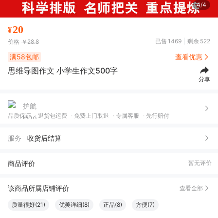
4/4
20
¥
已售
1469
剩余
522
价格
￥28.8
满58包邮
查看优惠
思维导图作文 小学生作文500字
分享
品质保证
退货包运费
免费上门取退
专属客服
先行赔付
服务
收货后结算
商品评价
暂无评价
该商品所属店铺评价
查看全部
质量很好(21)
优美详细(8)
正品(8)
方便(7)