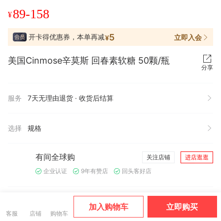
89-158
¥
5
开卡得优惠券，本单再减
立即入会
¥
美国Cinmose辛莫斯 回春素软糖 50颗/瓶
分享
服务
7天无理由退货 · 收货后结算
选择
规格
有间全球购
关注店铺
进店逛逛
企业认证
9年有赞店
回头客好店
店铺好物
查看全部
加入购物车
立即购买
客服
店铺
购物车