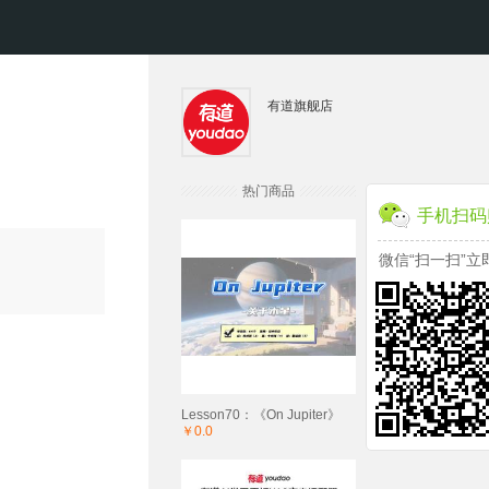
有道旗舰店
热门商品
手机扫码
微信“扫一扫”立
Lesson70：《On Jupiter》
￥0.0