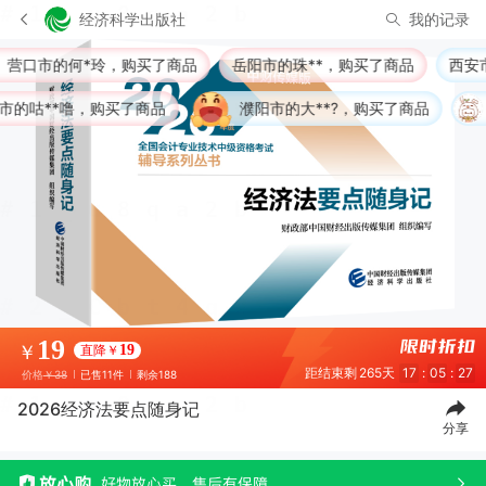
经济科学出版社
我的记录
市的何*玲，购买了商品
岳阳市的珠**，购买了商品
西安市的R*
**噜，购买了商品
濮阳市的大**?，购买了商品
1人
19
￥
直降￥
19
距结束剩
265天
17
:
05
:
26
价格
￥38
已售11件
剩余188
2026经济法要点随身记
分享