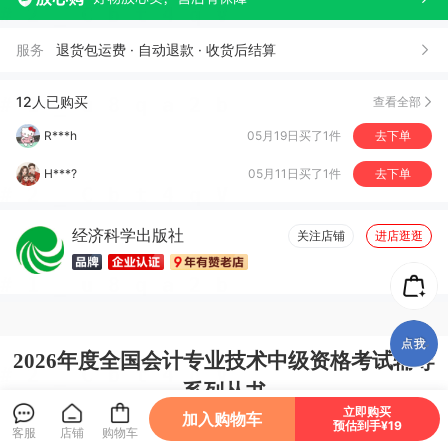
服务
退货包运费 · 自动退款 · 收货后结算
燕*
07月22日买了1件
去下单
何*玲
07月05日买了1件
去下单
12人已购买
查看全部
R***h
05月19日买了1件
去下单
H***?
05月11日买了1件
去下单
林*
05月05日买了1件
去下单
经济科学出版社
关注店铺
进店逛逛
珠*
04月29日买了1件
去下单
1***6
04月21日买了1件
去下单
晓*
04月21日买了1件
去下单
2026
年度全国会计专业技术中级资格考试辅导
t***g
04月20日买了1件
去下单
系列丛书
大***?
04月19日买了1件
去下单
立即购买
加入购物车
预估到手¥19
客服
店铺
购物车
内容简介