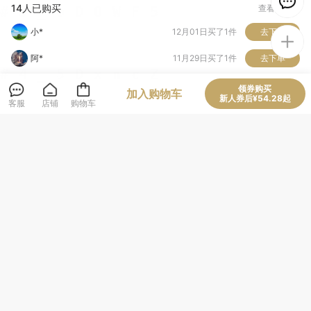
14人已购买
查看全部
小*
12月01日买了1件
去下单
阿*
11月29日买了1件
去下单
鲲*
11月26日买了1件
去下单
P*F
11月19日买了1件
去下单
领券购买
加入购物车
商品评价
暂无评价
新人券后¥54.28起
客服
店铺
购物车
泥*头
11月18日买了1件
去下单
该商品所属店铺评价
查看全部
一**洋
11月17日买了1件
去下单
正品(1573)
质量很好(982)
坚固耐用(702)
结实牢固(266)
清洁干净(250)
容量够大(232)
设计一流(231)
纸张精良(219)
触感良好(217)
厚度适中(207)
字体适宜(175)
先知书店
大小合适(168)
必备书籍(154)
优美详细(120)
图文清晰(103)
关注店铺
进店逛逛
物流很快(96)
高端大气(95)
包装很好(91)
服务周到(57)
珍藏佳品(49)
做工精良(49)
很划算(35)
方便(23)
店铺好物
查看全部
真材实料(22)
完美无瑕(21)
很好看(18)
色泽通透(18)