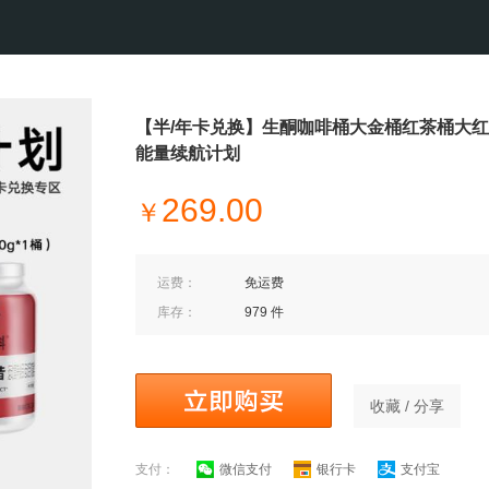
【半/年卡兑换】生酮咖啡桶大金桶红茶桶大红桶
能量续航计划
269.00
￥
运费：
免运费
库存：
979 件
收藏 / 分享
支付：
微信支付
银行卡
支付宝