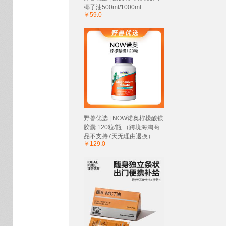
椰子油500ml/1000ml
￥59.0
野兽优选 | NOW诺奥柠檬酸镁
胶囊 120粒/瓶 （跨境海淘商
品不支持7天无理由退换）
￥129.0