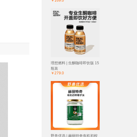
￥169.0
理想燃料 | 生酮咖啡即饮版 15
瓶装
￥279.0
野兽优选 | 赫丽特奇有机初榨