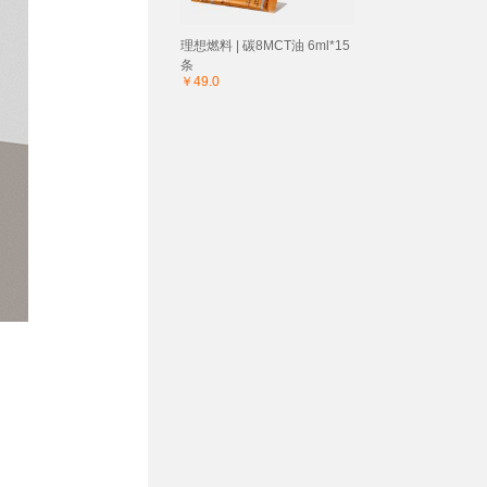
理想燃料 | 碳8MCT油 6ml*15
条
￥49.0