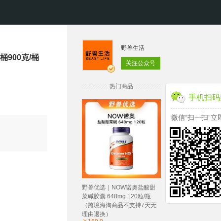
野兽生活
900克/桶
关注公众号
热门商品
手机扫码
微信“扫一扫”立
野兽优选｜NOW诺奥盐酸甜
菜碱胶囊 648mg 120粒/瓶
（跨境海淘商品不支持7天无
理由退换）